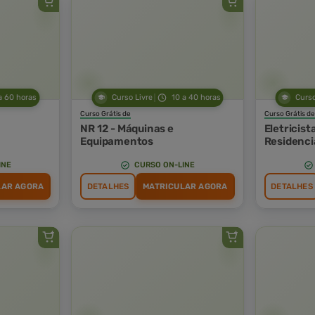
a 60 horas
Curso Livre
10 a 40 horas
Curso
Curso Grátis de
Curso Grátis de
NR 12 - Máquinas e
Eletricist
Equipamentos
Residenci
INE
CURSO ON-LINE
LAR AGORA
DETALHES
MATRICULAR AGORA
DETALHES