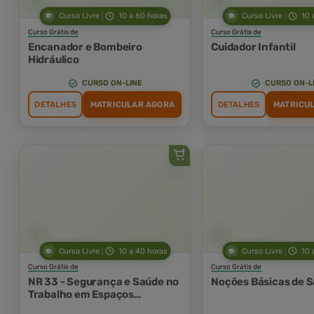
Curso Livre
10 a 60 horas
Curso Livre
10 
Curso Grátis de
Curso Grátis de
Encanador e Bombeiro
Cuidador Infantil
Hidráulico
CURSO ON-LINE
CURSO ON-L
DETALHES
MATRICULAR AGORA
DETALHES
MATRICU
Curso Livre
10 a 40 horas
Curso Livre
10 
Curso Grátis de
Curso Grátis de
NR 33 - Segurança e Saúde no
Noções Básicas de S
Trabalho em Espaços
Confinados