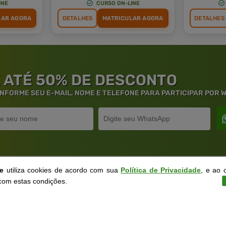
INE
CURSO ON-LINE
LAR AGORA
DETALHES
MATRICULAR AGORA
DETALHES
 ATÉ 50% DE DESCONTO
 INFORME SEU E-MAIL, NOME E TELEFONE PARA PARTICIPAR POR
ne
utiliza cookies de acordo com sua
Política de Privacidade
, e ao 
rantia de
Educação
de Excelênc
com estas condições.