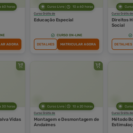
a 60 horas
Curso Livre
10 a 60 horas
Curso
Curso Grátis de
Curso Grátis de
Educação Especial
Direitos 
Social
INE
CURSO ON-LINE
LAR AGORA
DETALHES
MATRICULAR AGORA
DETALHES
a 30 horas
Curso Livre
10 a 20 horas
Curso
Curso Grátis de
Curso Grátis de
alva Vidas
Montagem e Desmontagem de
Método Bo
Andaimes
Estimulaç