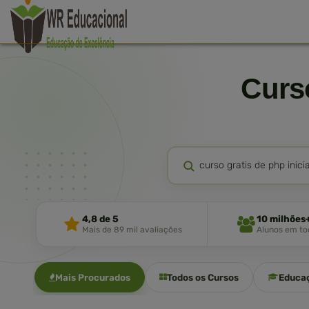
Cur
4,8 de 5
10 milhões
Mais de 89 mil avaliações
Alunos em tod
Mais Procurados
Todos os Cursos
Educa