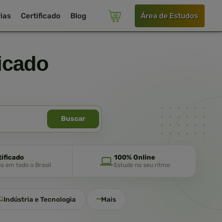
ias
Certificado
Blog
Área de Estudos
icado
Buscar
tificado
100% Online
do em todo o Brasil
Estude no seu ritmo
Indústria e Tecnologia
Mais