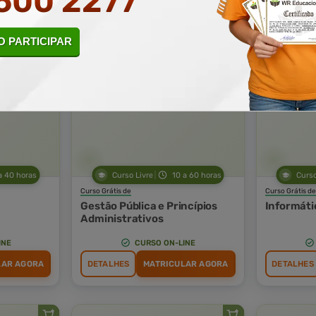
500 2277
INE
CURSO ON-LINE
LAR AGORA
DETALHES
MATRICULAR AGORA
DETALHES
 PARTICIPAR
a 40 horas
Curso Livre
10 a 60 horas
Curso
Curso Grátis de
Curso Grátis de
Gestão Pública e Princípios
Informáti
Administrativos
INE
CURSO ON-LINE
LAR AGORA
DETALHES
MATRICULAR AGORA
DETALHES