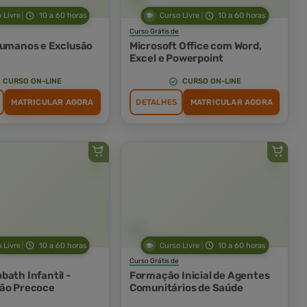
 Livre
10 a 60 horas
Curso Livre
10 a 60 horas
Curso Grátis de
Humanos e Exclusão
Microsoft Office com Word,
Excel e Powerpoint
CURSO ON-LINE
CURSO ON-LINE
MATRICULAR AGORA
DETALHES
MATRICULAR AGORA
 Livre
10 a 60 horas
Curso Livre
10 a 60 horas
Curso Grátis de
bath Infantil -
Formação Inicial de Agentes
ão Precoce
Comunitários de Saúde