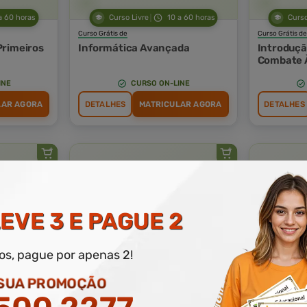
a 60 horas
Curso Livre
10 a 60 horas
Curso
Curso Grátis de
Curso Grátis de
Primeiros
Informática Avançada
Introduçã
Combate 
INE
CURSO ON-LINE
LAR AGORA
DETALHES
MATRICULAR AGORA
DETALHES
EVE 3 E PAGUE 2
a 60 horas
Curso Livre
10 a 60 horas
Curso
dos, pague por apenas 2!
Curso Grátis de
Curso Grátis de
NR 18 - Condições e Meio
MOPP - M
 SUA PROMOÇÃO
Ambiente de Trabalho na
Operacion
Indústria da Construção
Perigosos