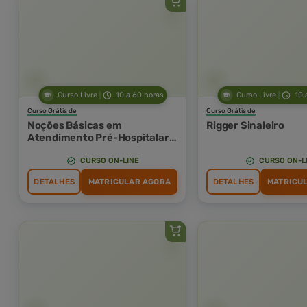
Curso Livre
10 a 60 horas
Curso Livre
10 
Curso Grátis de
Curso Grátis de
Noções Básicas em
Rigger Sinaleiro
Atendimento Pré-Hospitalar
(APH) e Suporte Básico de
Vida (SBV)
CURSO ON-LINE
CURSO ON-L
DETALHES
MATRICULAR AGORA
DETALHES
MATRICU