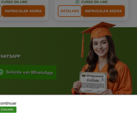
CURSO ON-LINE
CURSO ON-LINE
MATRICULAR AGORA
DETALHES
MATRICULAR AGORA
 WHATSAPP
Solicite um WhatsApp
continuar
ia.
Concordo