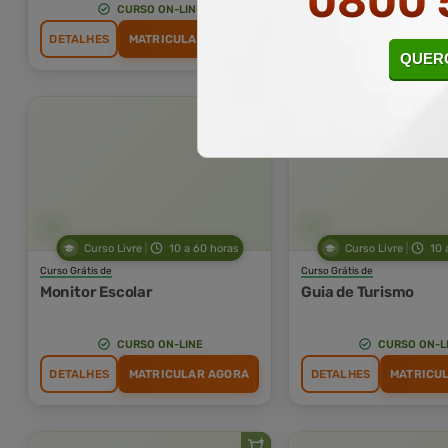
0800 
CURSO ON-LINE
CURSO ON-L
DETALHES
MATRICULAR AGORA
DETALHES
MATRICU
QUERO
Curso Livre
10 a 60 horas
Curso Livre
10 
Curso Grátis de
Curso Grátis de
Monitor Escolar
Guia de Turismo
CURSO ON-LINE
CURSO ON-L
DETALHES
MATRICULAR AGORA
DETALHES
MATRICU