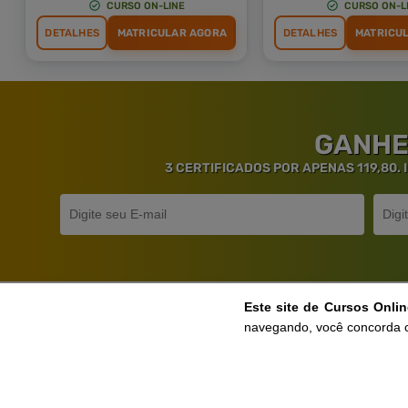
CURSO ON-LINE
CURSO ON-L
DETALHES
MATRICULAR AGORA
DETALHES
MATRICU
GANHE
3 CERTIFICADOS POR APENAS 119,80.
Este site de Cursos Onli
Ga
navegando, você concorda 