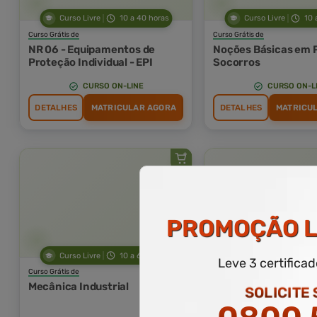
Curso Livre
10 a 40 horas
Curso Livre
10 
Curso Grátis de
Curso Grátis de
NR 06 - Equipamentos de
Noções Básicas em 
Proteção Individual - EPI
Socorros
CURSO ON-LINE
CURSO ON-L
DETALHES
MATRICULAR AGORA
DETALHES
MATRICU
PROMOÇÃO
L
Curso Livre
10 a 60 horas
Curso Livre
10 
Leve 3 certifica
Curso Grátis de
Curso Grátis de
Mecânica Industrial
Gestão e Liderança
SOLICITE