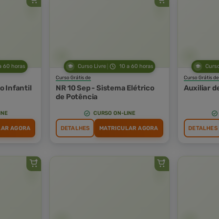
a 60 horas
Curso Livre
10 a 60 horas
Curso
Curso Grátis de
Curso Grátis de
 Infantil
NR 10 Sep - Sistema Elétrico
Auxiliar d
de Potência
INE
CURSO ON-LINE
LAR AGORA
DETALHES
MATRICULAR AGORA
DETALHES