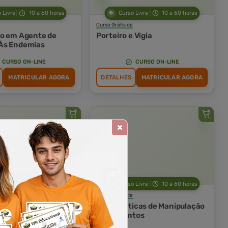
 Livre
10 a 60 horas
Curso Livre
10 a 60 horas
Curso Grátis de
o em Agente de
Porteiro e Vigia
Às Endemias
CURSO ON-LINE
CURSO ON-LINE
MATRICULAR AGORA
DETALHES
MATRICULAR AGORA
 Livre
10 a 60 horas
Curso Livre
10 a 60 horas
Curso Grátis de
ovimentação
Boas Práticas de Manipulação
al de Produtos
de Alimentos