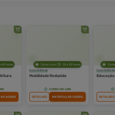
a 60 horas
Curso Livre
10 a 30 horas
Curso
Curso Grátis de
Curso Grátis de
 Altura
Mobilidade Reduzida
Educação 
INE
CURSO ON-LINE
LAR AGORA
DETALHES
MATRICULAR AGORA
DETALHES