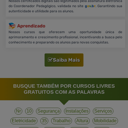
Nossos certificados digitais são legitimados pela assinatura eletrônica
do Coordenador Pedagógico, validada no site
g
o
v
.b
r
. Garantindo sua
autenticidade e utilidade para os alunos.
Aprendizado
Nossos cursos que oferecem uma oportunidade única de
aprimoramento e crescimento profissional, incentivando a busca pelo
conhecimento e preparando os alunos para novas conquistas.
Saiba Mais
BUSQUE TAMBÉM POR CURSOS LIVRES
GRATUITOS COM AS PALAVRAS
Nr
10
Segurança
Instalações
Serviços
Eletricidade
35
Trabalho
Altura
Mobilidade