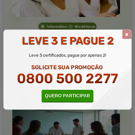
Informática
10 a 60 horas
Informática Avançada
LEVE 3 E PAGUE 2
Curso Livre
Curso
Leve 3 certificados, pague por apenas 2!
Gratuito
4,5 · Estrelas
SOLICITE SUA PROMOÇÃO
CURSO ON-LINE
0800 500 2277
MATRICULAR AGORA
QUERO PARTICIPAR