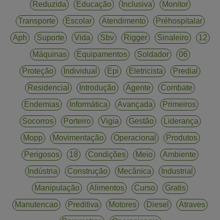
Reduzida
Educação
Inclusiva
Monitor
Transporte
Escolar
Atendimento
Préhospitalar
Aph
Suporte
Vida
Sbv
Rigger
Sinaleiro
12
Máquinas
Equipamentos
Soldador
06
Proteção
Individual
Epi
Eletricista
Predial
Residencial
Introdução
Agente
Combate
Endemias
Informática
Avançada
Primeiros
Socorros
Porteiro
Vigia
Gestão
Liderança
Mopp
Movimentação
Operacional
Produtos
Perigosos
18
Condições
Meio
Ambiente
Indústria
Construção
Mecânica
Industrial
Manipulação
Alimentos
Curso
Gratis
Manutencao
Preditiva
Motores
Diesel
Atraves