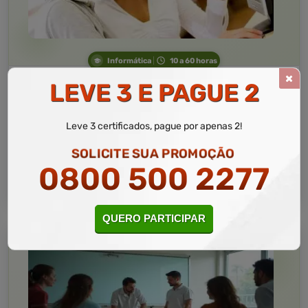
Informática
10 a 60 horas
Informática Avançada
LEVE 3 E PAGUE 2
Curso Livre
Curso
Leve 3 certificados, pague por apenas 2!
Gratuito
4,5 · Estrelas
SOLICITE SUA PROMOÇÃO
CURSO ON-LINE
0800 500 2277
MATRICULAR AGORA
QUERO PARTICIPAR