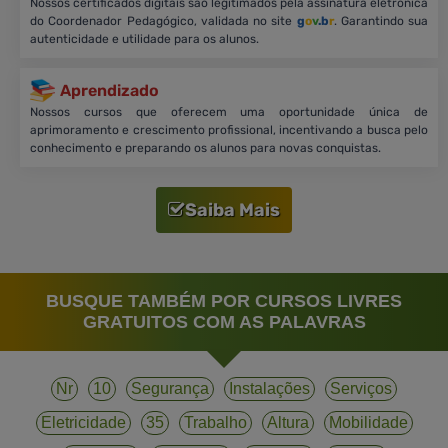
Nossos certificados digitais são legitimados pela assinatura eletrônica
do Coordenador Pedagógico, validada no site
g
o
v
.b
r
. Garantindo sua
autenticidade e utilidade para os alunos.
Aprendizado
Nossos cursos que oferecem uma oportunidade única de
aprimoramento e crescimento profissional, incentivando a busca pelo
conhecimento e preparando os alunos para novas conquistas.
Saiba Mais
BUSQUE TAMBÉM POR CURSOS LIVRES
GRATUITOS COM AS PALAVRAS
Nr
10
Segurança
Instalações
Serviços
Eletricidade
35
Trabalho
Altura
Mobilidade