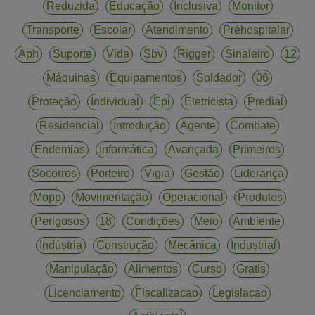
Reduzida
Educação
Inclusiva
Monitor
Transporte
Escolar
Atendimento
Préhospitalar
Aph
Suporte
Vida
Sbv
Rigger
Sinaleiro
12
Máquinas
Equipamentos
Soldador
06
Proteção
Individual
Epi
Eletricista
Predial
Residencial
Introdução
Agente
Combate
Endemias
Informática
Avançada
Primeiros
Socorros
Porteiro
Vigia
Gestão
Liderança
Mopp
Movimentação
Operacional
Produtos
Perigosos
18
Condições
Meio
Ambiente
Indústria
Construção
Mecânica
Industrial
Manipulação
Alimentos
Curso
Gratis
Licenciamento
Fiscalizacao
Legislacao