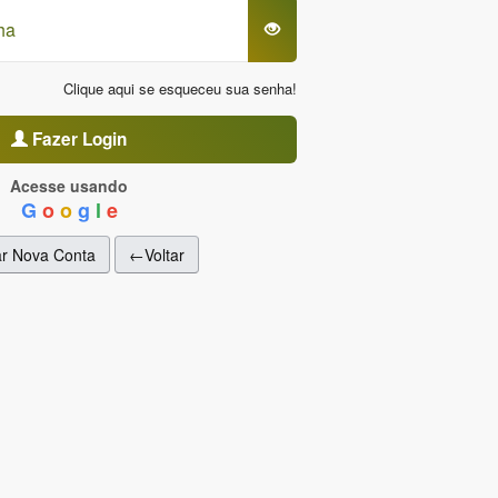
Clique aqui se esqueceu sua senha!
Fazer Login
Acesse usando
G
o
o
g
l
e
ar Nova Conta
←Voltar