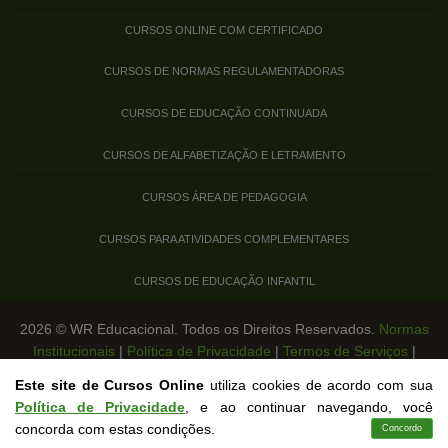
CURSOS ONLINE COM CERTIFICADO
CURSOS DE NORMAS REGULAMENTADORAS
CURSOS DE EDUCAÇÃO CONTINUADA
CURSOS DE ALFABETIZAÇÃO E LETRAMENTO
CURSOS ÁREA DE PEDAGOGIA
CURSOS PARA ATIVIDADES COMPLEMENTARES
CURSOS DE EDUCAÇÃO INFANTIL
2026 © WR Educacional. Todos os Direitos Reservados.
Normas
Institucionais
|
Política de Privacidade
|
Termos de Serviços
|
Legislação de Cursos Livres
Este site de Cursos Online
utiliza cookies de acordo com sua
Política de Privacidade
, e ao continuar navegando, você
concorda com estas condições.
Concordo
Cursos
Aplicativo
Login
Contato