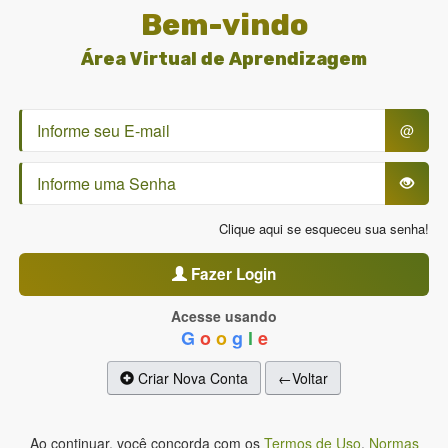
Bem-vindo
Área Virtual de Aprendizagem
@
Clique aqui se esqueceu sua senha!
Fazer Login
Acesse usando
G
o
o
g
l
e
Criar Nova Conta
←Voltar
Ao continuar, você concorda com os
Termos de Uso
,
Normas