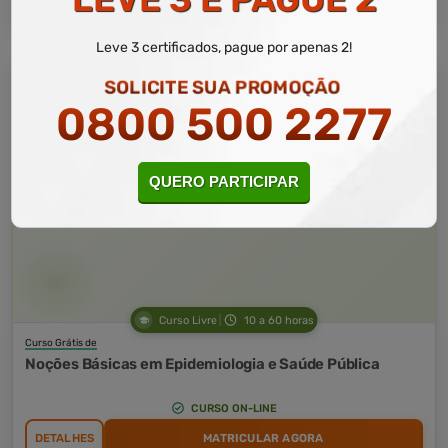
Leve 3 certificados, pague por apenas 2!
SOLICITE SUA PROMOÇÃO
0800 500 2277
QUERO PARTICIPAR
Curso Livre
10 a 60 horas
Curso Grátis de
Noções Básicas em Epidemiologia e Saúde Pública
CURSO ON-LINE
DETALHES
MATRICULAR AGORA