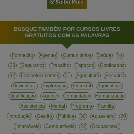
Saiba Mais
BUSQUE TAMBÉM POR CURSOS LIVRES
GRATUITOS COM AS PALAVRAS
Formação
Agentes
Comunitários
Saúde
Nr
33
Segurança
Trabalho
Espaços
Confinados
32
Estabelecimentos
31
Agricultura
Pecuária
Silvicultura
Exploração
Florestal
Aquicultura
Qualificação
Agente
Comunitário
Humanização
Assistência
Mental
Programa
Família
Introdução
Gestão
Pública
30
Aquaviário
20
Inflamáveis
Combustíveis
22
Ocupacional