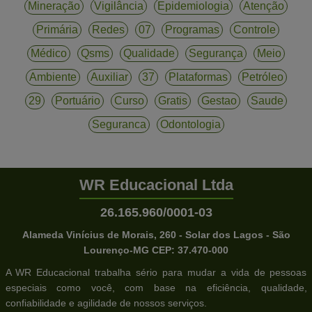
Mineração
Vigilância
Epidemiologia
Atenção
Primária
Redes
07
Programas
Controle
Médico
Qsms
Qualidade
Segurança
Meio
Ambiente
Auxiliar
37
Plataformas
Petróleo
29
Portuário
Curso
Gratis
Gestao
Saude
Seguranca
Odontologia
WR Educacional Ltda
26.165.960/0001-03
Alameda Vinícius de Morais, 260 - Solar dos Lagos - São
Lourenço-MG CEP: 37.470-000
A WR Educacional trabalha sério para mudar a vida de pessoas
especiais como você, com base na eficiência, qualidade,
confiabilidade e agilidade de nossos serviços.