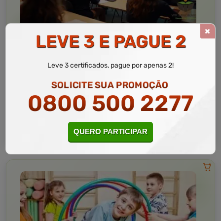
LEVE 3 E PAGUE 2
Educação
10 a 60 horas
Serviço Social na Educação
Leve 3 certificados, pague por apenas 2!
Curso Livre
SOLICITE SUA PROMOÇÃO
Curso
0800 500 2277
Gratuito
3,5 · Estrelas
CURSO ON-LINE
MATRICULAR AGORA
QUERO PARTICIPAR