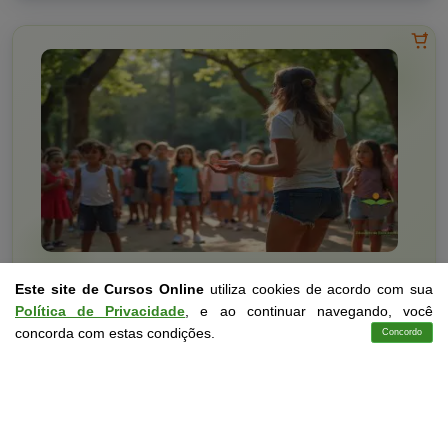
Educação
10 a 60 horas
Este site de Cursos Online
utiliza cookies de acordo com sua
Política de Privacidade
, e ao continuar navegando, você
Educação Física, Jogos e Cultura
concorda com estas condições.
Concordo
Cursos
Aplicativo
Login
Contato
Curso Livre
Curso
Gratuito
3,0 · Estrelas
CURSO ON-LINE