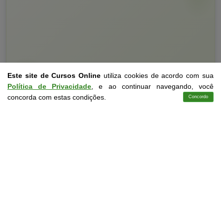
Este site de Cursos Online
utiliza cookies de acordo com sua
Política de Privacidade
, e ao continuar navegando, você
Curso Livre
10 a 60 horas
concorda com estas condições.
Concordo
Cursos
Aplicativo
Login
Contato
Curso Grátis de
Educação Especial
CURSO ON-LINE
DETALHES
MATRICULAR AGORA