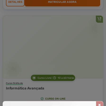
DETALHES
MATRICULAR AGORA
Curso Livre
10 a 60 horas
Curso Grátis de
Informática Avançada
CURSO ON-LINE
DETALHES
MATRICULAR AGORA