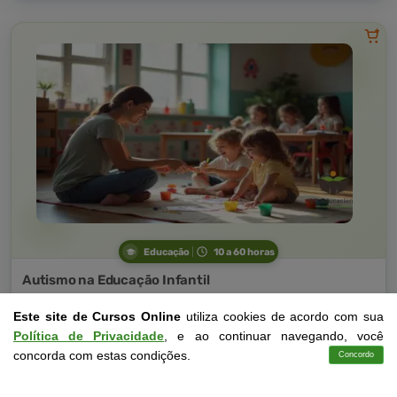
Educação
10 a 60 horas
Autismo na Educação Infantil
Curso Livre
Este site de Cursos Online
utiliza cookies de acordo com sua
Curso
Política de Privacidade
, e ao continuar navegando, você
Gratuito
4,0 · Estrelas
concorda com estas condições.
Concordo
Cursos
Aplicativo
Login
Contato
CURSO ON-LINE