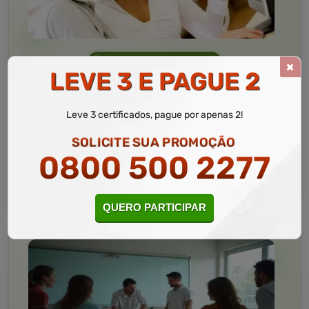
Informática
10 a 60 horas
LEVE 3 E PAGUE 2
Informática Avançada
Curso Livre
Leve 3 certificados, pague por apenas 2!
Curso
Gratuito
SOLICITE SUA PROMOÇÃO
4,5 · Estrelas
0800 500 2277
CURSO ON-LINE
MATRICULAR AGORA
QUERO PARTICIPAR