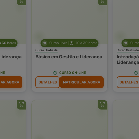
a 30 horas
Curso Livre
10 a 30 horas
Curso
Curso Grátis de
Curso Grátis de
Liderança
Básico em Gestão e Liderança
Introduçã
Lideranç
INE
CURSO ON-LINE
LAR AGORA
DETALHES
MATRICULAR AGORA
DETALHES