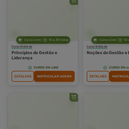
Curso Livre
10 a 30 horas
Curso Livre
10 
Curso Grátis de
Curso Grátis de
Princípios da Gestão e
Noções de Gestão e 
Liderança
CURSO ON-LINE
CURSO ON-L
DETALHES
MATRICULAR AGORA
DETALHES
MATRICU