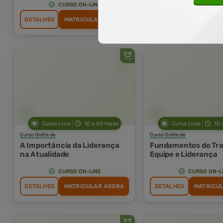
CURSO ON-LINE
CURSO ON-L
DETALHES
MATRICULAR AGORA
DETALHES
MATRICU
Curso Livre
10 a 60 horas
Curso Livre
10 
Curso Grátis de
Curso Grátis de
A Importância da Liderança
Fundamentos do Tr
na Atualidade
Equipe e Liderança
CURSO ON-LINE
CURSO ON-L
DETALHES
MATRICULAR AGORA
DETALHES
MATRICU