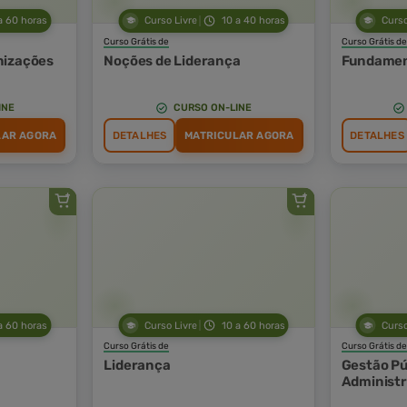
a 60 horas
Curso Livre
10 a 40 horas
Curso
Curso Grátis de
Curso Grátis de
nizações
Noções de Liderança
Fundamen
INE
CURSO ON-LINE
LAR AGORA
DETALHES
MATRICULAR AGORA
DETALHES
a 60 horas
Curso Livre
10 a 60 horas
Curso
Curso Grátis de
Curso Grátis de
Liderança
Gestão Púb
Administr