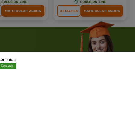
CURSO ON-LINE
CURSO ON-LINE
MATRICULAR AGORA
DETALHES
MATRICULAR AGORA
 WHATSAPP
continuar
Concordo
Solicite um WhatsApp
ia.