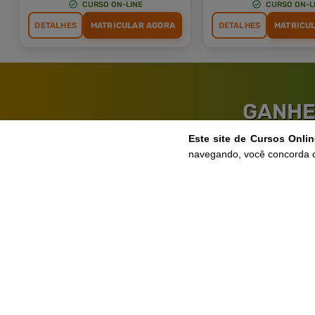
CURSO ON-LINE
CURSO ON-L
DETALHES
MATRICULAR AGORA
DETALHES
MATRICU
GANHE
3 CERTIFICADOS POR APENAS 119,80.
Este site de Cursos Onli
navegando, você concorda 
Ga