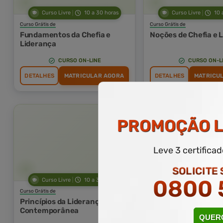
Curso Livre
10 a 30 horas
Curso Livre
10 
Curso Grátis de
Curso Grátis de
Fundamentos da Chefia e
Noções de Chefia e 
Liderança
CURSO ON-LINE
CURSO ON-L
DETALHES
MATRICULAR AGORA
DETALHES
MATRICU
PROMOÇÃO
L
Leve 3 certifica
SOLICITE
0800 
Curso Livre
10 a 30 horas
Curso Livre
10 
Curso Grátis de
Curso Grátis de
Princípios da Liderança
Noções de Lideranç
Contemporânea
Contemporânea
QUERO