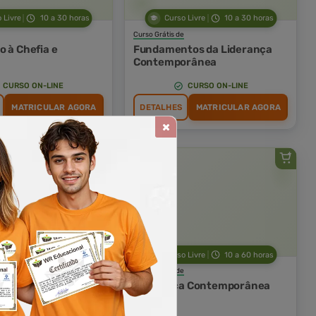
 Livre
10 a 30 horas
Curso Livre
10 a 30 horas
Curso Grátis de
o à Chefia e
Fundamentos da Liderança
a
Contemporânea
CURSO ON-LINE
CURSO ON-LINE
MATRICULAR AGORA
DETALHES
MATRICULAR AGORA
 Livre
10 a 30 horas
Curso Livre
10 a 60 horas
Curso Grátis de
o à Liderança
Liderança Contemporânea
orânea