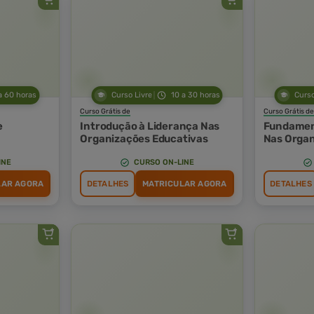
a 60 horas
Curso Livre
10 a 30 horas
Curso
Curso Grátis de
Curso Grátis de
e
Introdução à Liderança Nas
Fundamen
Organizações Educativas
Nas Organ
INE
CURSO ON-LINE
LAR AGORA
DETALHES
MATRICULAR AGORA
DETALHES