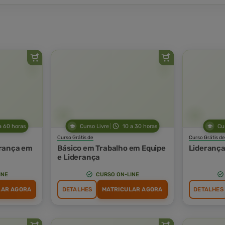
a 60 horas
Curso Livre
10 a 30 horas
Cu
Curso Grátis de
Curso Grátis de
rança em
Básico em Trabalho em Equipe
Liderança
e Liderança
INE
CURSO ON-LINE
LAR AGORA
DETALHES
MATRICULAR AGORA
DETALHES