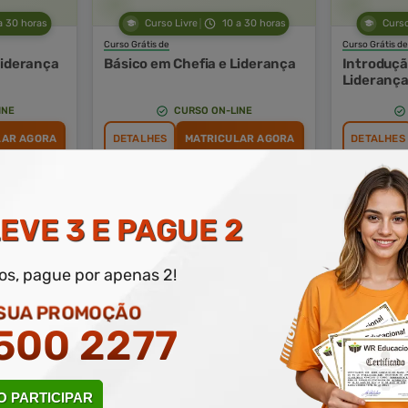
a 30 horas
Curso Livre
10 a 30 horas
Curso
Curso Grátis de
Curso Grátis de
Liderança
Básico em Chefia e Liderança
Introduçã
Lideranç
INE
CURSO ON-LINE
LAR AGORA
DETALHES
MATRICULAR AGORA
DETALHES
EVE 3 E PAGUE 2
dos, pague por apenas 2!
 SUA PROMOÇÃO
500 2277
a 30 horas
Curso Livre
10 a 30 horas
Curso
Curso Grátis de
Curso Grátis de
a
Básico em Liderança
Introduçã
Contemporânea
Contemp
 PARTICIPAR