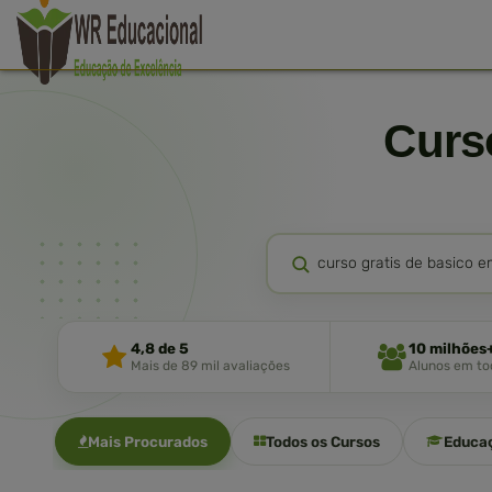
Cur
4,8 de 5
10 milhões
Mais de 89 mil avaliações
Alunos em tod
Mais Procurados
Todos os Cursos
Educa