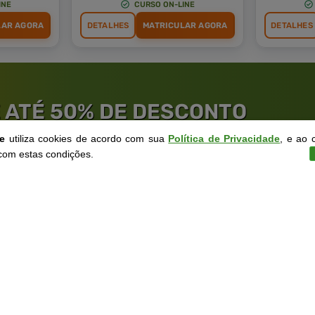
INE
CURSO ON-LINE
LAR AGORA
DETALHES
MATRICULAR AGORA
DETALHES
 ATÉ 50% DE DESCONTO
 INFORME SEU E-MAIL, NOME E TELEFONE PARA PARTICIPAR POR
ne
utiliza cookies de acordo com sua
Política de Privacidade
, e ao 
com estas condições.
rantia de
Educação
de Excelênc