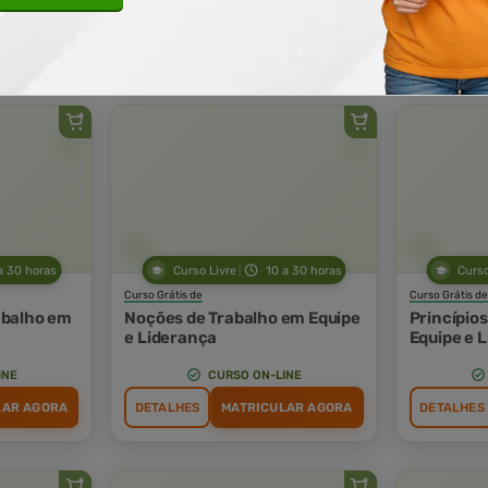
INE
CURSO ON-LINE
LAR AGORA
DETALHES
MATRICULAR AGORA
DETALHES
a 30 horas
Curso Livre
10 a 30 horas
Curso
Curso Grátis de
Curso Grátis de
abalho em
Noções de Trabalho em Equipe
Princípio
e Liderança
Equipe e 
INE
CURSO ON-LINE
LAR AGORA
DETALHES
MATRICULAR AGORA
DETALHES