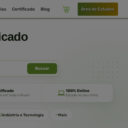
ias
Certificado
Blog
Área de Estudos
icado
Buscar
tificado
100% Online
do em todo o Brasil
Estude no seu ritmo
Indústria e Tecnologia
Mais