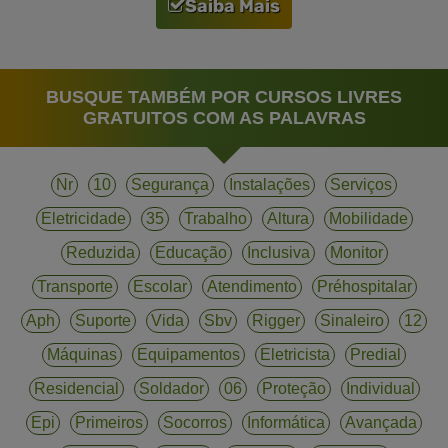
Saiba Mais
BUSQUE TAMBÉM POR CURSOS LIVRES
GRATUITOS COM AS PALAVRAS
Nr
10
Segurança
Instalações
Serviços
Eletricidade
35
Trabalho
Altura
Mobilidade
Reduzida
Educação
Inclusiva
Monitor
Transporte
Escolar
Atendimento
Préhospitalar
Aph
Suporte
Vida
Sbv
Rigger
Sinaleiro
12
Máquinas
Equipamentos
Eletricista
Predial
Residencial
Soldador
06
Proteção
Individual
Epi
Primeiros
Socorros
Informática
Avançada