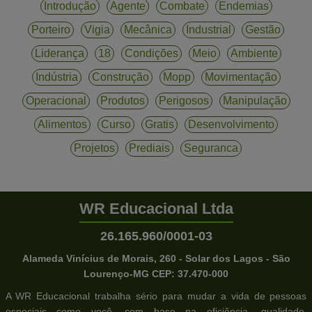
Introdução
Agente
Combate
Endemias
Porteiro
Vigia
Mecânica
Industrial
Gestão
Liderança
18
Condições
Meio
Ambiente
Indústria
Construção
Mopp
Movimentação
Operacional
Produtos
Perigosos
Manipulação
Alimentos
Curso
Gratis
Desenvolvimento
Projetos
Prediais
Seguranca
WR Educacional Ltda
26.165.960/0001-03
Alameda Vinícius de Morais, 260 - Solar dos Lagos - São
Lourenço-MG CEP: 37.470-000
A WR Educacional trabalha sério para mudar a vida de pessoas
especiais como você, com base na eficiência, qualidade,