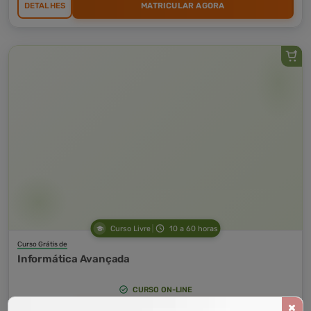
DETALHES
MATRICULAR AGORA
Curso Livre
10 a 60 horas
Curso Grátis de
Informática Avançada
CURSO ON-LINE
DETALHES
MATRICULAR AGORA