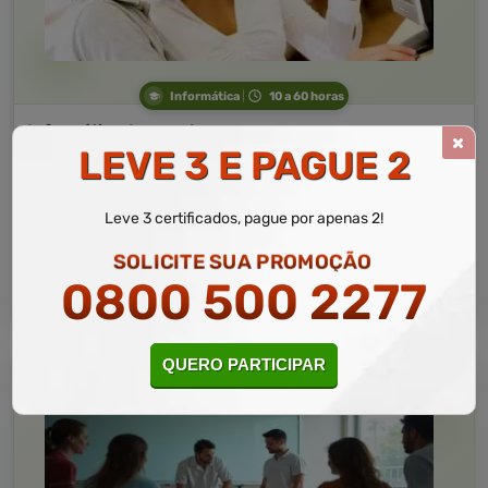
Informática
10 a 60 horas
Informática Avançada
LEVE 3 E PAGUE 2
Curso Livre
Curso
Gratuito
Leve 3 certificados, pague por apenas 2!
4,5 · Estrelas
CURSO ON-LINE
SOLICITE SUA PROMOÇÃO
0800 500 2277
MATRICULAR AGORA
QUERO PARTICIPAR