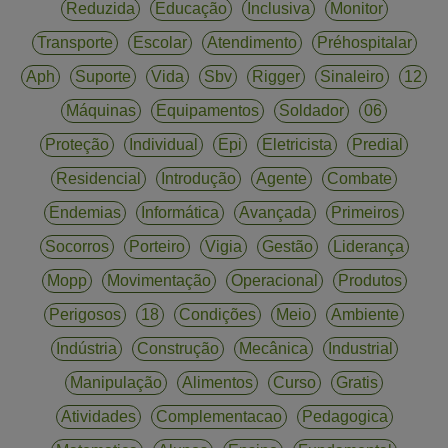
Reduzida
Educação
Inclusiva
Monitor
Transporte
Escolar
Atendimento
Préhospitalar
Aph
Suporte
Vida
Sbv
Rigger
Sinaleiro
12
Máquinas
Equipamentos
Soldador
06
Proteção
Individual
Epi
Eletricista
Predial
Residencial
Introdução
Agente
Combate
Endemias
Informática
Avançada
Primeiros
Socorros
Porteiro
Vigia
Gestão
Liderança
Mopp
Movimentação
Operacional
Produtos
Perigosos
18
Condições
Meio
Ambiente
Indústria
Construção
Mecânica
Industrial
Manipulação
Alimentos
Curso
Gratis
Atividades
Complementacao
Pedagogica