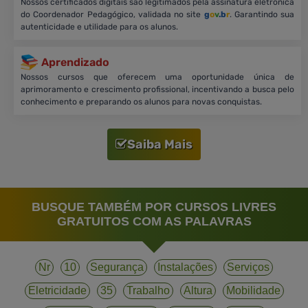
Nossos certificados digitais são legitimados pela assinatura eletrônica
do Coordenador Pedagógico, validada no site
g
o
v
.b
r
. Garantindo sua
autenticidade e utilidade para os alunos.
Aprendizado
Nossos cursos que oferecem uma oportunidade única de
aprimoramento e crescimento profissional, incentivando a busca pelo
conhecimento e preparando os alunos para novas conquistas.
Saiba Mais
BUSQUE TAMBÉM POR CURSOS LIVRES
GRATUITOS COM AS PALAVRAS
Nr
10
Segurança
Instalações
Serviços
Eletricidade
35
Trabalho
Altura
Mobilidade