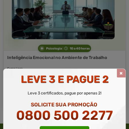
Psicologia
10 a 40 horas
Inteligência Emocional no Ambiente de Trabalho
Curso Livre
Curso
LEVE 3 E PAGUE 2
Gratuito
3,0 · Estrelas
CURSO ON-LINE
Leve 3 certificados, pague por apenas 2!
MATRICULAR AGORA
SOLICITE SUA PROMOÇÃO
0800 500 2277