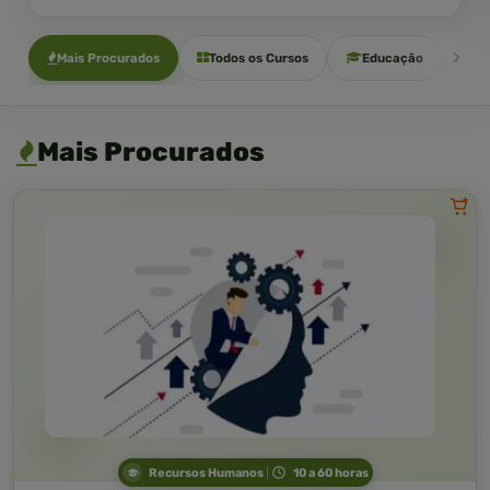
Mais Procurados
Todos os Cursos
Educação
Sa
Mais Procurados
Recursos Humanos
10 a 60 horas