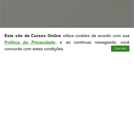
Este site de Cursos Online
utiliza cookies de acordo com sua
Política de Privacidade
, e ao continuar navegando, você
concorda com estas condições.
Concordo
Cursos
Aplicativo
Login
Contato
Curso Livre
10 a 30 horas
Curso Grátis de
Processo Avaliativo no Ensino Fundamental e Médio
CURSO ON-LINE
DETALHES
MATRICULAR AGORA