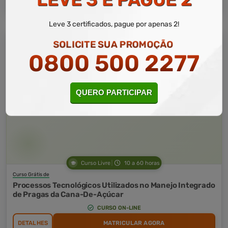
Leve 3 certificados, pague por apenas 2!
SOLICITE SUA PROMOÇÃO
0800 500 2277
QUERO PARTICIPAR
Curso Livre
10 a 60 horas
Curso Grátis de
Processos Tecnológicos Utilizados no Manejo Integrado
de Pragas da Cana-De-Açúcar
CURSO ON-LINE
DETALHES
MATRICULAR AGORA