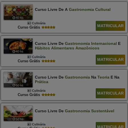
Curso Livre De A
Gastronomia
Cultural
40 hs
Culinária
MATRICULAR
Curso Grátis
Curso Livre De
Gastronomia
Internacional
E
Hábitos
Alimentares
Amazônicos
40 hs
Culinária
MATRICULAR
Curso Grátis
Curso Livre De
Gastronomia
Na
Teoria
E Na
Prática
50 hs
Culinária
MATRICULAR
Curso Grátis
Curso Livre De
Gastronomia
Sustentável
50 hs
Culinária
MATRICULAR