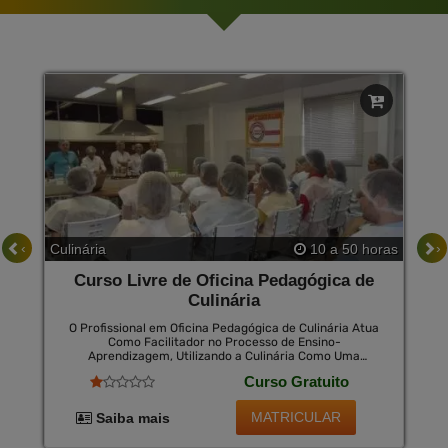
‹
›
Culinária
10 a 50 horas
Curso Livre de Oficina Pedagógica de
Culinária
O Profissional em Oficina Pedagógica de Culinária Atua
Como Facilitador no Processo de Ensino-
Aprendizagem, Utilizando a Culinária Como Uma
Ferramenta Educativa. Ele Desenvolve Atividades
Curso Gratuito
Práticas e Lúdicas, Ensinando os Alunos sobre
Alimentação Saudável, Higiene na Cozinha, Técnicas
Culinárias e Valorização dos Alimentos. Além Disso, Ele
MATRICULAR
Saiba mais
Estimula a Criatividade, o Trabalho em Equipe e a
Autonomia dos Estudantes, Promovendo Uma