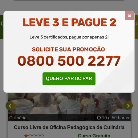
Experiência Enriquecedora e Divertida.
LEVE 3 E PAGUE 2
QUEM SOLICITOU ESTE CURSO LIVRE, SOLICITOU
TAMBÉM
Leve 3 certificados, pague por apenas 2!
SOLICITE SUA PROMOÇÃO
0800 500 2277
QUERO PARTICIPAR
Culinária
10 a 50 horas
Curso Livre de Oficina Pedagógica de Culinária
Curso Gratuito