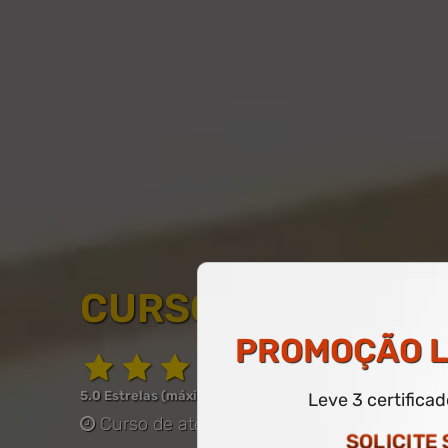
CURSO LIVRE DE A
PROMOÇÃO
L
5.0 Estrelas (máximo de 5.0)
Leve 3 certifica
Curso de até 60 horas
-
COM CERTIFICAD
SOLICITE