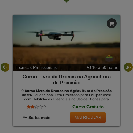
‹
›
Técnicas Profissionais
10 a 60 horas
Curso Livre de Drones na Agricultura
de Precisão
O
Curso Livre de Drones na Agricultura de Precisão
da WR Educacional Está Projetado para Equipar Você
com Habilidades Essenciais no Uso de Drones para
Análise e Gestão Agrícola. Adquirindo Conhecimentos
Curso Gratuito
sobre Como Otimizar o Uso de Recursos e Melhorar o
Rendimento das Culturas, Este Curso Está Alinhado
com as Necessidades do Setor Agrícola Moderno.
MATRICULAR
Saiba mais
Destacando-Se Pela Possibilidade de Obter Um
Certificado Opcional Válido em Todo o Brasil por Uma
Pequena Taxa, Este Curso É Um Investimento Valioso na
Sua Carreira Profissional.