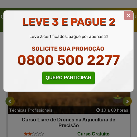
QUEM SOLICITOU ESTE CURSO LIVRE, SOLICITOU
LEVE 3 E PAGUE 2
TAMBÉM
Leve 3 certificados, pague por apenas 2!
SOLICITE SUA PROMOÇÃO
0800 500 2277
QUERO PARTICIPAR
Técnicas Profissionais
10 a 60 horas
Curso Livre de Drones na Agricultura de
Precisão
Curso Gratuito