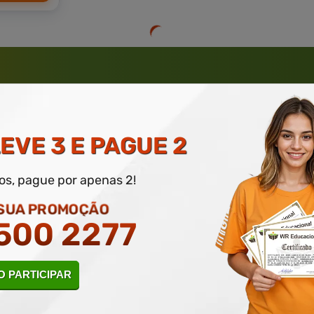
 ATÉ 50% DE DESCONTO
 INFORME SEU E-MAIL, NOME E TELEFONE PARA PARTICIPAR POR
EVE 3 E PAGUE 2
dos, pague por apenas 2!
 SUA PROMOÇÃO
500 2277
rantia de
Educação
de Excelênc
 PARTICIPAR
Sobre nossos cursos