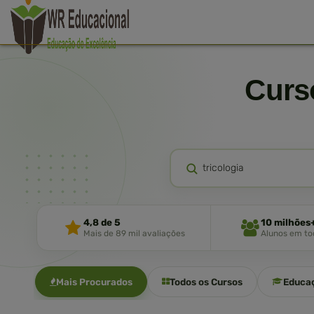
Cur
4,8 de 5
10 milhões
Mais de 89 mil avaliações
Alunos em tod
Mais Procurados
Todos os Cursos
Educa