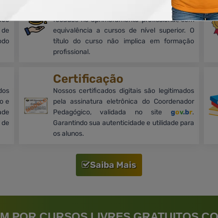
mos
Cursos on-line, livres e de nível básico,
oco
focados no aprimoramento profissional, sem
 de
equivalência a cursos de nível superior. O
odo
título do curso não implica em formação
profissional.
Certificação
dos
Nossos certificados digitais são legitimados
o e
pela assinatura eletrônica do Coordenador
ade
Pedagógico, validada no site
g
o
v
.b
r
.
 de
Garantindo sua autenticidade e utilidade para
os alunos.
Saiba Mais
M POR CURSOS LIVRES GRATUITOS CO