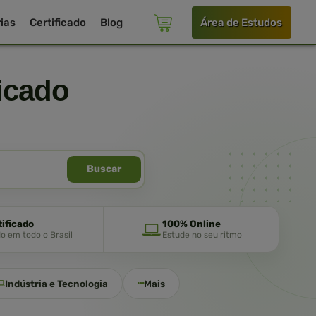
ias
Certificado
Blog
Área de Estudos
icado
Buscar
tificado
100% Online
do em todo o Brasil
Estude no seu ritmo
Indústria e Tecnologia
Mais