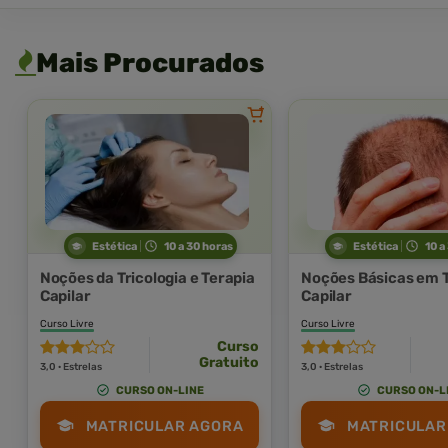
Mais Procurados
Estética
10 a 30 horas
Estética
10 a
Noções da Tricologia e Terapia
Noções Básicas em T
Capilar
Capilar
Curso Livre
Curso Livre
Curso
Gratuito
3,0 · Estrelas
3,0 · Estrelas
CURSO ON-LINE
CURSO ON-L
MATRICULAR AGORA
MATRICULAR