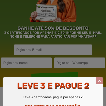
GANHE ATÉ 50% DE DESCONTO
3 CERTIFICADOS POR APENAS 119,80. INFORME SEU E-MAIL,
NOME E TELEFONE PARA PARTICIPAR POR WHATSAPP
Solicite um WhatsApp
LEVE 3 E PAGUE 2
Leve 3 certificados, pague por apenas 2!
Garantia de
Educação
de Excelência.