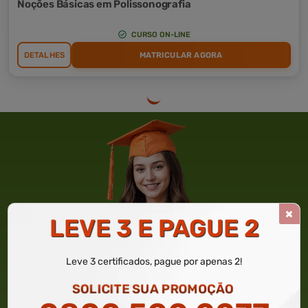
Noções Básicas em Polissonografia
CURSO ON-LINE
DETALHES
MATRICULAR AGORA
LEVE 3 E PAGUE 2
Leve 3 certificados, pague por apenas 2!
SOLICITE SUA PROMOÇÃO
GANHE ATÉ 50% DE DESCONTO