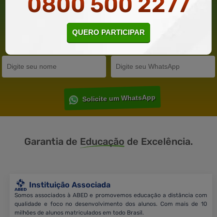
0800 500 2277
3 CERTIFICADOS POR APENAS 119,80. INFORME SEU E-MAIL,
NOME E TELEFONE PARA PARTICIPAR POR WHATSAPP
QUERO PARTICIPAR
Solicite um WhatsApp
Garantia de
Educação
de Excelência.
Instituição Associada
Somos associados à ABED e promovemos educação a distância com
qualidade e foco no desenvolvimento dos alunos. Com mais de 10
milhões de alunos matriculados em todo Brasil.