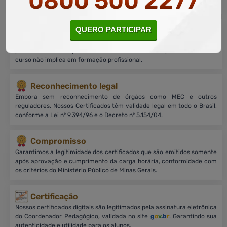
0800 500 2277
milhões de alunos matriculados em todo Brasil.
QUERO PARTICIPAR
Sobre nossos cursos
Cursos on-line, livres e de nível básico, focados no aprimoramento
profissional, sem equivalência a cursos de nível superior. O título do
curso não implica em formação profissional.
Reconhecimento legal
Embora sem reconhecimento de órgãos como MEC e outros
reguladores. Nossos Certificados têm validade legal em todo o Brasil,
conforme a Lei nº 9.394/96 e o Decreto nº 5.154/04.
Compromisso
Garantimos a legitimidade dos certificados que são emitidos somente
após aprovação e cumprimento da carga horária, conformidade com
os critérios do Ministério Público de Minas Gerais.
Certificação
Nossos certificados digitais são legitimados pela assinatura eletrônica
do Coordenador Pedagógico, validada no site
g
o
v
.b
r
. Garantindo sua
autenticidade e utilidade para os alunos.