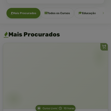
Mais Procurados
Todos os Cursos
Educação
Sa
Mais Procurados
Curso Livre
10 horas