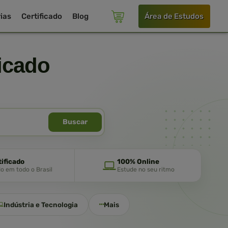
ias
Certificado
Blog
Área de Estudos
icado
Buscar
tificado
100% Online
do em todo o Brasil
Estude no seu ritmo
Indústria e Tecnologia
Mais