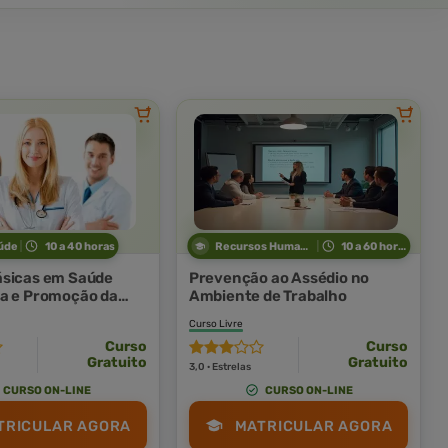
úde
10 a 40 horas
Recursos Humanos
10 a 60 horas
ásicas em Saúde
Prevenção ao Assédio no
a e Promoção da
Ambiente de Trabalho
Trabalho
Curso Livre
Curso
Curso
Gratuito
Gratuito
3,0 · Estrelas
CURSO ON-LINE
CURSO ON-LINE
TRICULAR AGORA
MATRICULAR AGORA