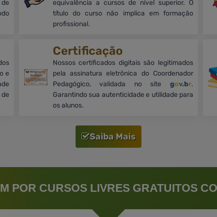
 de
equivalência a cursos de nível superior. O
odo
título do curso não implica em formação
profissional.
Certificação
dos
Nossos certificados digitais são legitimados
o e
pela assinatura eletrônica do Coordenador
ade
Pedagógico, validada no site
g
o
v
.b
r
.
 de
Garantindo sua autenticidade e utilidade para
os alunos.
Saiba Mais
M POR CURSOS LIVRES GRATUITOS CO