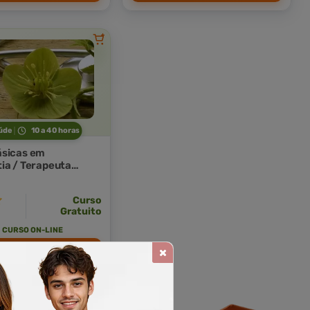
úde
10 a 40 horas
ásicas em
ia / Terapeuta
Curso
Gratuito
CURSO ON-LINE
TRICULAR AGORA