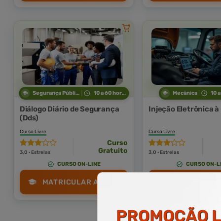
Segurança Pública
10 a 60 horas
Mecânica
10 a
Diálogo Diário de Segurança
Injeção Eletrônica à
(Dds)
Curso Livre
Curso Livre
Curso
Gratuito
3,0 · Estrelas
3,0 · Estrelas
CURSO ON-LINE
CURSO ON-L
MATRICULAR AGORA
MATRICULAR
PROMOÇÃO
L