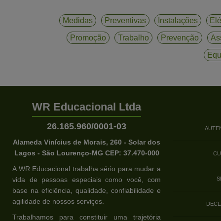
Medidas
Preventivas
Instalações
Elé
Promoção
Trabalho
Prevenção
As
Equ
WR Educacional Ltda
26.165.960/0001-03
AUTE
Alameda Vinícius de Morais, 260 - Solar dos
Lagos - São Lourenço-MG CEP: 37.470-000
CU
A WR Educacional trabalha sério para mudar a
vida de pessoas especiais como você, com
S
base na eficiência, qualidade, confiabilidade e
agilidade de nossos serviços.
DECL
Trabalhamos para constituir uma trajetória