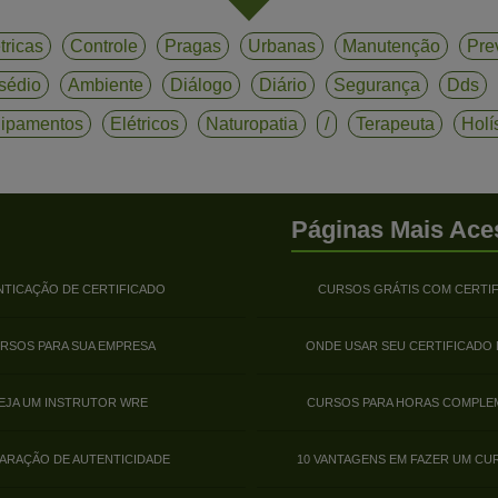
tricas
Controle
Pragas
Urbanas
Manutenção
Pre
sédio
Ambiente
Diálogo
Diário
Segurança
Dds
ipamentos
Elétricos
Naturopatia
/
Terapeuta
Holí
Páginas Mais Ace
NTICAÇÃO DE CERTIFICADO
CURSOS GRÁTIS COM CERTI
RSOS PARA SUA EMPRESA
ONDE USAR SEU CERTIFICADO
EJA UM INSTRUTOR WRE
CURSOS PARA HORAS COMPLE
ARAÇÃO DE AUTENTICIDADE
10 VANTAGENS EM FAZER UM CU