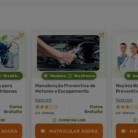
10 a 60 horas
Mecânica
10 a 20 horas
Sa
s para
Manutenção Preventiva de
Noções B
 Urbanas
Motores e Escapamento
Preventiv
Saúde no 
Curso Livre
Curso Livre
Curso
Curso
Gratuito
Gratuito
3,0 · Estrelas
3,0 · Estrelas
INE
CURSO ON-LINE
 AGORA
MATRICULAR AGORA
MA