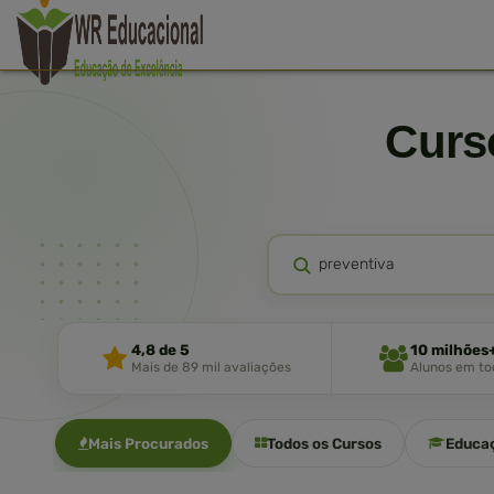
Cur
4,8 de 5
10 milhões
Mais de 89 mil avaliações
Alunos em tod
Mais Procurados
Todos os Cursos
Educa