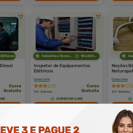
 20 horas
Indústria e Tecnologia
10 a 60 horas
Sa
 Diesel
Inspetor de Equipamentos
Noções B
Elétricos
Naturopat
Holístico
Curso Livre
Curso Livre
Curso
Curso
Gratuito
Gratuito
3,0 · Estrelas
3,0 · Estrelas
INE
CURSO ON-LINE
 AGORA
MATRICULAR AGORA
MA
EVE 3 E PAGUE 2