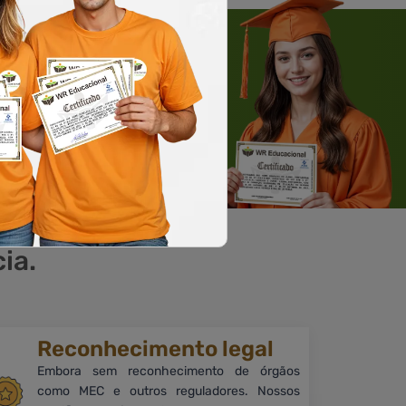
 WHATSAPP
Solicite um WhatsApp
ia.
Reconhecimento legal
Embora sem reconhecimento de órgãos
como MEC e outros reguladores. Nossos