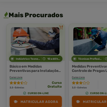
Mais Procurados
Indústria e Tecnologia
10 a 60 horas
Técnicas Profissionais
Básico em Medidas
Medidas Preventiva
Preventivas para Instalações
Controle de Pragas
Elétricas
Curso Livre
Curso Livre
Curso
Gratuito
3,5 · Estrelas
3,0 · Estrelas
CURSO ON-LINE
CURSO ON-L
MATRICULAR AGORA
MATRICULAR