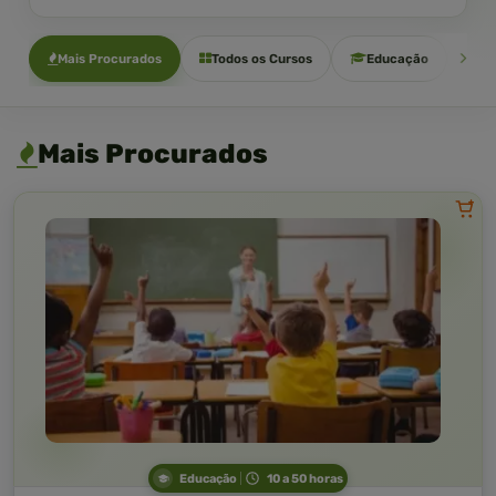
Mais Procurados
Todos os Cursos
Educação
Sa
Mais Procurados
Educação
10 a 50 horas