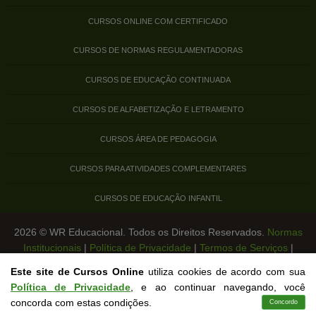
CURSOS ONLINE COM CERTIFICADO
CURSOS DE NORMAS REGULAMENTADORAS
CURSOS DE EDUCAÇÃO CONTINUADA
CURSOS DE ALFABETIZAÇÃO E LETRAMENTO
CURSOS ÁREA DE PEDAGOGIA
CURSOS PARA ATIVIDADES COMPLEMENTARES
CURSOS DE EDUCAÇÃO INFANTIL
2026 © WR Educacional. Todos os Direitos Reservados.
Normas
Institucionais
|
Política de Privacidade
|
Termos de Serviços
|
Legislação de Cursos Livres
Este site de Cursos Online
utiliza cookies de acordo com sua
Política de Privacidade
, e ao continuar navegando, você
concorda com estas condições.
Concordo
Cursos
Aplicativo
Login
Contato