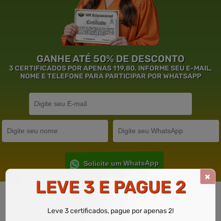
GANHE ATÉ 50% DE DESCONTO
3 CERTIFICADOS POR APENAS 119,80. INFORME SEU E-MAIL,
NOME E TELEFONE PARA PARTICIPAR POR WHATSAPP
Solicite um WhatsApp
LEVE 3 E PAGUE 2
Garantia de
Educação
de Excelência.
Leve 3 certificados, pague por apenas 2!