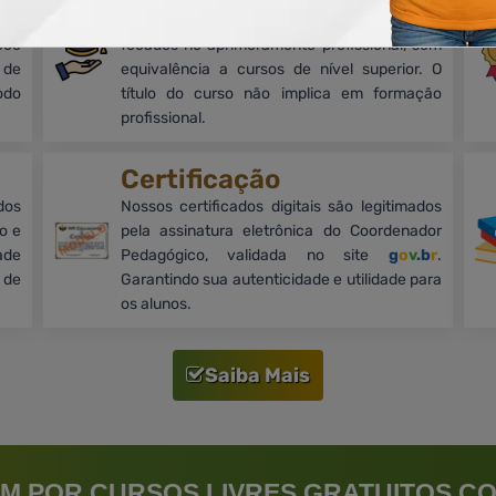
mos
Cursos on-line, livres e de nível básico,
oco
focados no aprimoramento profissional, sem
 de
equivalência a cursos de nível superior. O
odo
título do curso não implica em formação
profissional.
Certificação
dos
Nossos certificados digitais são legitimados
o e
pela assinatura eletrônica do Coordenador
ade
Pedagógico, validada no site
g
o
v
.b
r
.
 de
Garantindo sua autenticidade e utilidade para
os alunos.
Saiba Mais
M POR CURSOS LIVRES GRATUITOS CO