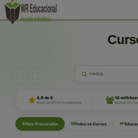
Cur
4,8 de 5
10 milhões
Mais de 89 mil avaliações
Alunos em tod
Mais Procurados
Todos os Cursos
Educa