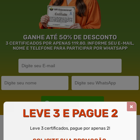
GANHE ATÉ 50% DE DESCONTO
3 CERTIFICADOS POR APENAS 119,80. INFORME SEU E-MAIL,
NOME E TELEFONE PARA PARTICIPAR POR WHATSAPP
Solicite um WhatsApp
LEVE 3 E PAGUE 2
Leve 3 certificados, pague por apenas 2!
Garantia de
Educação
de Excelência.