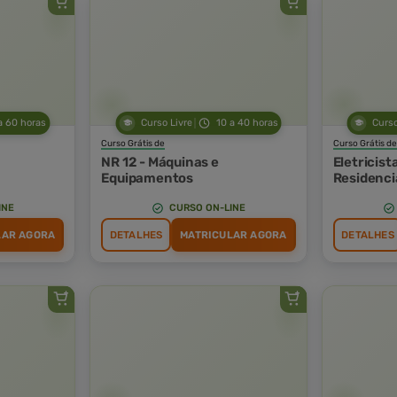
a 60 horas
Curso Livre
10 a 40 horas
Curso
Curso Grátis de
Curso Grátis de
NR 12 - Máquinas e
Eletricist
Equipamentos
Residenci
INE
CURSO ON-LINE
LAR AGORA
DETALHES
MATRICULAR AGORA
DETALHES