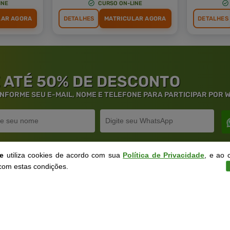
INE
CURSO ON-LINE
LAR AGORA
DETALHES
MATRICULAR AGORA
DETALHES
 ATÉ 50% DE DESCONTO
 INFORME SEU E-MAIL, NOME E TELEFONE PARA PARTICIPAR POR
ne
utiliza cookies de acordo com sua
Política de Privacidade
, e ao 
com estas condições.
rantia de
Educação
de Excelênc