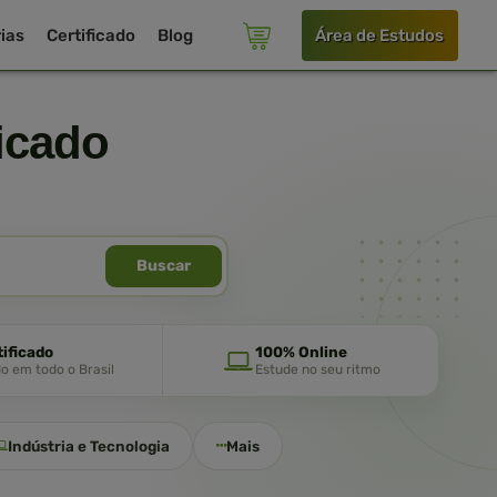
ias
Certificado
Blog
Área de Estudos
icado
Buscar
tificado
100% Online
do em todo o Brasil
Estude no seu ritmo
Indústria e Tecnologia
Mais