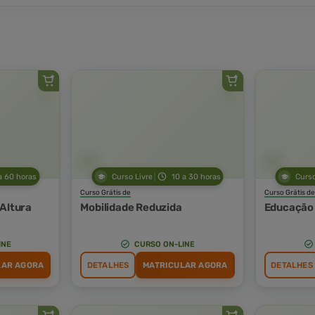
a 60 horas
Curso Livre
10 a 30 horas
Curso
Curso Grátis de
Curso Grátis de
 Altura
Mobilidade Reduzida
Educação 
INE
CURSO ON-LINE
LAR AGORA
DETALHES
MATRICULAR AGORA
DETALHES