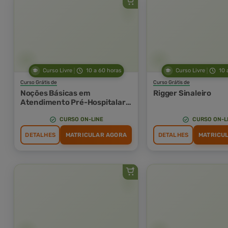
Curso Livre
10 a 60 horas
Curso Livre
10 
Curso Grátis de
Curso Grátis de
Noções Básicas em
Rigger Sinaleiro
Atendimento Pré-Hospitalar
(APH) e Suporte Básico de
Vida (SBV)
CURSO ON-LINE
CURSO ON-L
DETALHES
MATRICULAR AGORA
DETALHES
MATRICU