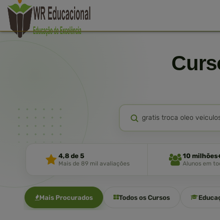
Cur
4,8 de 5
10 milhões
Mais de 89 mil avaliações
Alunos em tod
Mais Procurados
Todos os Cursos
Educa