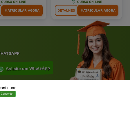
CURSO ON-LINE
CURSO ON-LINE
MATRICULAR AGORA
DETALHES
MATRICULAR AGORA
 WHATSAPP
Solicite um WhatsApp
continuar
Concordo
ia.