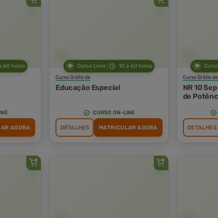
a 60 horas
Curso Livre
10 a 60 horas
Curso
Curso Grátis de
Curso Grátis de
Educação Especial
NR 10 Sep 
de Potênc
INE
CURSO ON-LINE
LAR AGORA
DETALHES
MATRICULAR AGORA
DETALHES