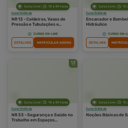
Curso Livre
10 a 40 horas
Curso Livre
10 
Curso Grátis de
Curso Grátis de
NR 13 - Caldeiras, Vasos de
Encanador e Bombei
Pressão e Tubulações e
Hidráulico
Tanques Metálicos de
Armazenamento
CURSO ON-LINE
CURSO ON-L
DETALHES
MATRICULAR AGORA
DETALHES
MATRICU
Curso Livre
10 a 40 horas
Curso Livre
10 
Curso Grátis de
Curso Grátis de
NR 33 - Segurança e Saúde no
Noções Básicas de S
Trabalho em Espaços
Confinados