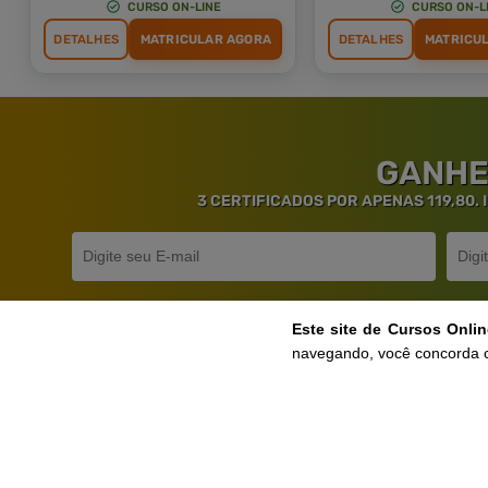
CURSO ON-LINE
CURSO ON-L
DETALHES
MATRICULAR AGORA
DETALHES
MATRICU
GANHE
3 CERTIFICADOS POR APENAS 119,80.
Este site de Cursos Onli
navegando, você concorda 
Ga