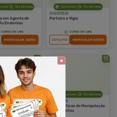
 Livre
10 a 60 horas
Curso Livre
10 a 60 horas
Curso Grátis de
o em Agente de
Porteiro e Vigia
Às Endemias
CURSO ON-LINE
CURSO ON-LINE
MATRICULAR AGORA
DETALHES
MATRICULAR AGORA
 Livre
10 a 60 horas
Curso Livre
10 a 60 horas
Curso Grátis de
ovimentação
Boas Práticas de Manipulação
al de Produtos
de Alimentos