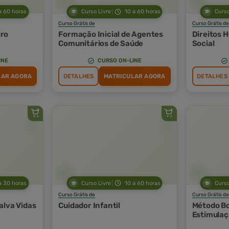
a 60 horas
Curso Livre
10 a 60 horas
Curso
Curso Grátis de
Curso Grátis de
ro
Formação Inicial de Agentes
Direitos 
Comunitários de Saúde
Social
INE
CURSO ON-LINE
LAR AGORA
DETALHES
MATRICULAR AGORA
DETALHES
a 30 horas
Curso Livre
10 a 60 horas
Curso
Curso Grátis de
Curso Grátis de
alva Vidas
Cuidador Infantil
Método Bo
Estimulaç