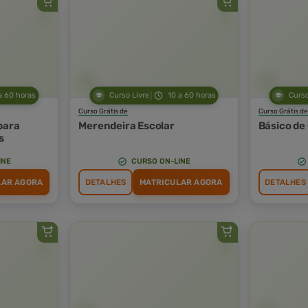
a 60 horas
Curso Livre
10 a 60 horas
Curso
Curso Grátis de
Curso Grátis de
para
Merendeira Escolar
Básico de
s
INE
CURSO ON-LINE
LAR AGORA
DETALHES
MATRICULAR AGORA
DETALHES