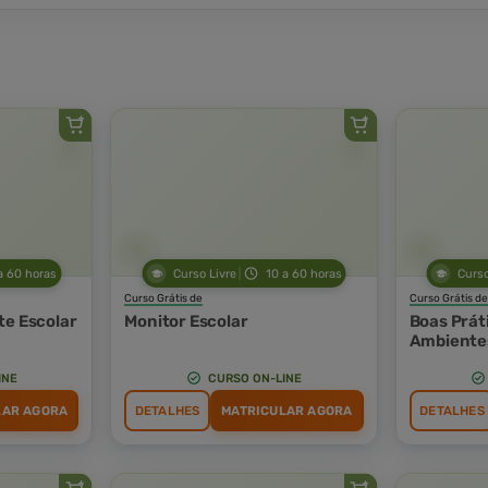
a 60 horas
Curso Livre
10 a 60 horas
Curso
Curso Grátis de
Curso Grátis de
te Escolar
Monitor Escolar
Boas Prát
Ambientes
INE
CURSO ON-LINE
LAR AGORA
DETALHES
MATRICULAR AGORA
DETALHES