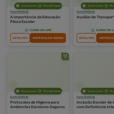
Curso Livre
10 a 50 horas
Curso Livre
10 
Curso Grátis de
Curso Grátis de
A Importância da Educação
Auxiliar de Transpor
Física Escolar
CURSO ON-LINE
CURSO ON-L
DETALHES
MATRICULAR AGORA
DETALHES
MATRICU
Curso Livre
10 a 60 horas
Curso Livre
10 
Curso Grátis de
Curso Grátis de
Protocolos de Higiene para
Inclusão Escolar de 
Ambientes Escolares Seguros
com Deficiência Int