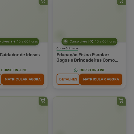
 Livre
10 a 60 horas
Curso Livre
10 a 60 horas
Curso Grátis de
 Cuidador de Idosos
Educação Física Escolar:
Jogos e Brincadeiras Como
Possibilidades de
Emancipação do Sujeito
CURSO ON-LINE
CURSO ON-LINE
MATRICULAR AGORA
DETALHES
MATRICULAR AGORA