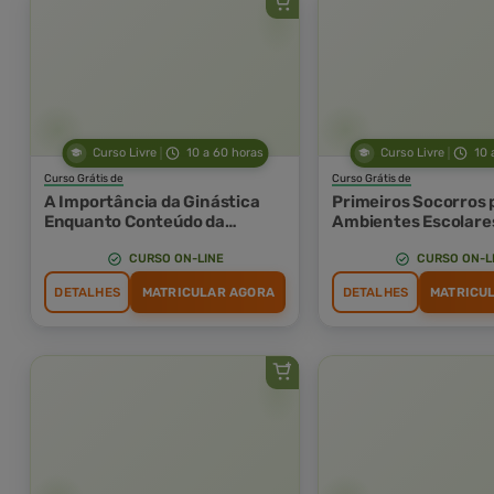
Curso Livre
10 a 60 horas
Curso Livre
10 
Curso Grátis de
Curso Grátis de
A Importância da Ginástica
Primeiros Socorros 
Enquanto Conteúdo da
Ambientes Escolare
Educação Física Escolar
CURSO ON-LINE
CURSO ON-L
DETALHES
MATRICULAR AGORA
DETALHES
MATRICU