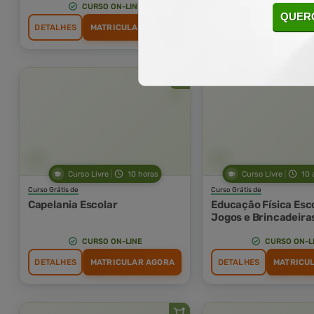
CURSO ON-LINE
CURSO ON-L
QUERO
DETALHES
MATRICULAR AGORA
DETALHES
MATRICU
Curso Livre
10 horas
Curso Livre
10 
Curso Grátis de
Curso Grátis de
Capelania Escolar
Educação Física Esco
Jogos e Brincadeira
CURSO ON-LINE
CURSO ON-L
DETALHES
MATRICULAR AGORA
DETALHES
MATRICU