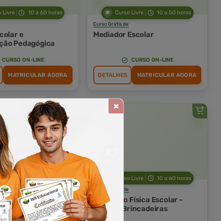
 Livre
10 a 60 horas
Curso Livre
10 a 50 horas
Curso Grátis de
colar e
Mediador Escolar
ção Pedagógica
CURSO ON-LINE
CURSO ON-LINE
MATRICULAR AGORA
DETALHES
MATRICULAR AGORA
rso Livre
10 horas
Curso Livre
10 a 60 horas
Curso Grátis de
 Escolar
Educação Física Escolar -
Jogos e Brincadeiras