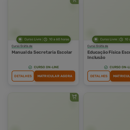
Curso Livre
10 a 60 horas
Curso Livre
10 
Curso Grátis de
Curso Grátis de
Manual da Secretaria Escolar
Educação Física Esco
Inclusão
CURSO ON-LINE
CURSO ON-L
DETALHES
MATRICULAR AGORA
DETALHES
MATRICU