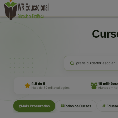
Cur
4,8 de 5
10 milhões
Mais de 89 mil avaliações
Alunos em tod
Mais Procurados
Todos os Cursos
Educa