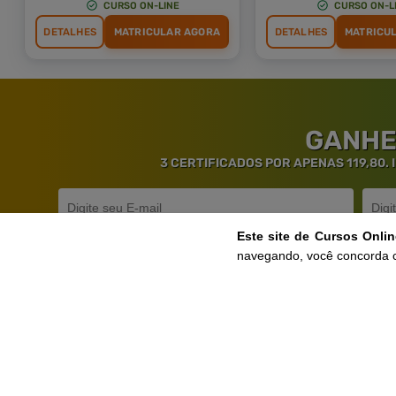
CURSO ON-LINE
CURSO ON-L
DETALHES
MATRICULAR AGORA
DETALHES
MATRICU
GANHE
3 CERTIFICADOS POR APENAS 119,80.
Este site de Cursos Onli
navegando, você concorda 
Ga