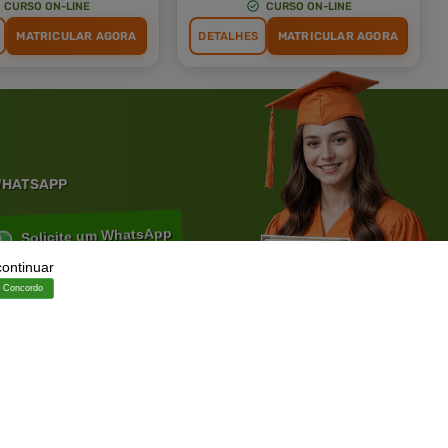
CURSO ON-LINE
CURSO ON-LINE
MATRICULAR AGORA
DETALHES
MATRICULAR AGORA
 WHATSAPP
Solicite um WhatsApp
continuar
Concordo
ia.