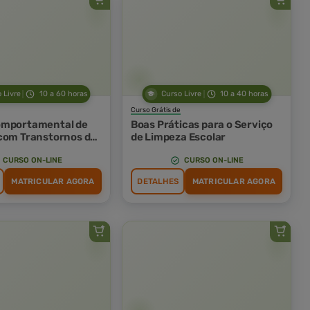
 Livre
10 a 60 horas
Curso Livre
10 a 40 horas
Curso Grátis de
omportamental de
Boas Práticas para o Serviço
com Transtornos do
de Limpeza Escolar
 Autismo em
Escolar
CURSO ON-LINE
CURSO ON-LINE
MATRICULAR AGORA
DETALHES
MATRICULAR AGORA