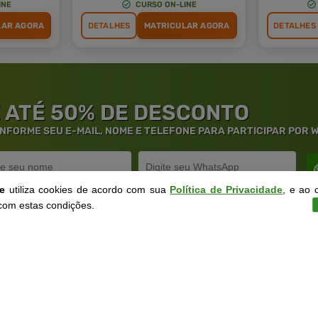
INE
CURSO ON-LINE
LAR AGORA
DETALHES
MATRICULAR AGORA
DETALHES
 ATÉ 50% DE DESCONTO
 INFORME SEU E-MAIL, NOME E TELEFONE PARA PARTICIPAR POR
ne
utiliza cookies de acordo com sua
Política de Privacidade
, e ao 
com estas condições.
rantia de
Educação
de Excelênc