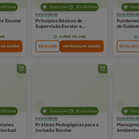
a 60 horas
Curso Livre
10 a 30 horas
Curso
Curso Grátis de
Curso Grátis de
te Escolar
Princípios Básicos de
Fundament
Supervisão Escolar e
de Cuidad
Orientação Pedagógica
Acamado
INE
CURSO ON-LINE
LAR AGORA
DETALHES
MATRICULAR AGORA
DETALHES
a 60 horas
Curso Livre
10 a 60 horas
Curso
Curso Grátis de
Curso Grátis de
Alunos
Práticas Pedagógicas para a
Planejame
electual
Inclusão Escolar
Ambientes