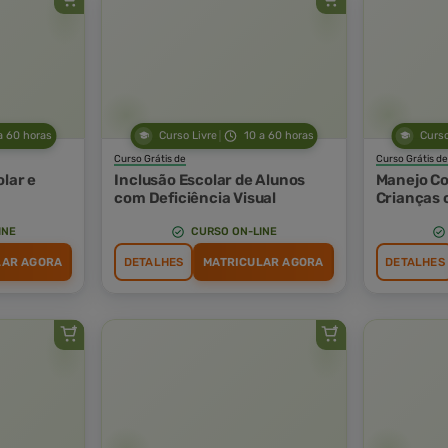
a 60 horas
Curso Livre
10 a 60 horas
Curso
Curso Grátis de
Curso Grátis de
lar e
Inclusão Escolar de Alunos
Manejo C
com Deficiência Visual
Crianças 
Espectro
Condição 
INE
CURSO ON-LINE
LAR AGORA
DETALHES
MATRICULAR AGORA
DETALHES