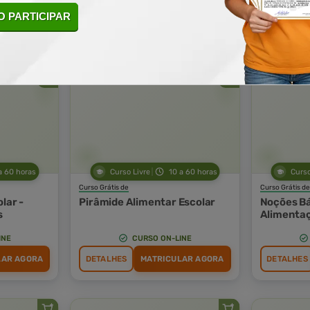
INE
CURSO ON-LINE
 PARTICIPAR
LAR AGORA
DETALHES
MATRICULAR AGORA
DETALHES
a 60 horas
Curso Livre
10 a 60 horas
Curso
Curso Grátis de
Curso Grátis de
lar -
Pirâmide Alimentar Escolar
Noções B
s
Alimentaç
INE
CURSO ON-LINE
LAR AGORA
DETALHES
MATRICULAR AGORA
DETALHES