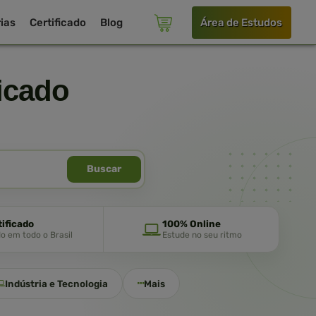
ias
Certificado
Blog
Área de Estudos
icado
Buscar
tificado
100% Online
do em todo o Brasil
Estude no seu ritmo
Indústria e Tecnologia
Mais