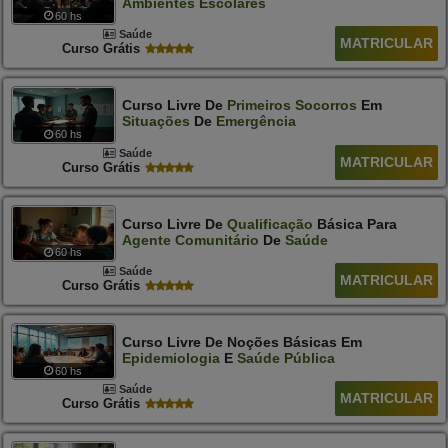
Ambientes
Escolares
60 hs
Saúde
MATRICULAR
Curso Grátis
Curso Livre De
Primeiros
Socorros
Em
Situações
De
Emergência
60 hs
Saúde
MATRICULAR
Curso Grátis
Curso Livre De
Qualificação
Básica Para
Agente
Comunitário
De
Saúde
60 hs
Saúde
MATRICULAR
Curso Grátis
Curso Livre De Noções Básicas Em
Epidemiologia
E
Saúde
Pública
60 hs
Saúde
MATRICULAR
Curso Grátis