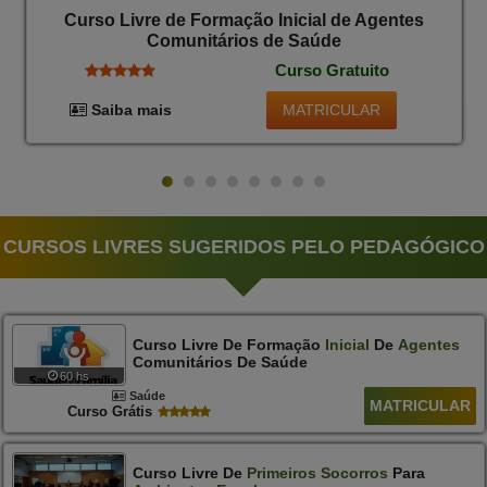
Curso Livre de Formação Inicial de Agentes
Comunitários de Saúde
Curso Gratuito
MATRICULAR
Saiba mais
CURSOS LIVRES SUGERIDOS PELO PEDAGÓGICO
Curso Livre De Formação
Inicial
De
Agentes
Comunitários De Saúde
60 hs
Saúde
MATRICULAR
Curso Grátis
Curso Livre De
Primeiros
Socorros
Para