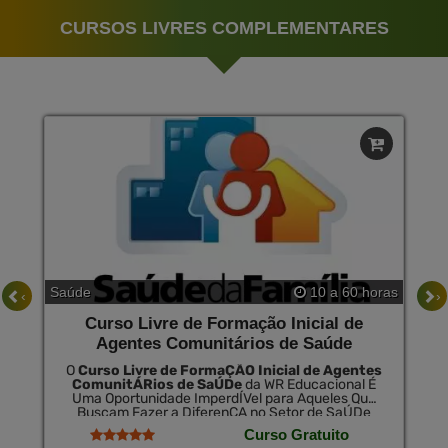
CURSOS LIVRES COMPLEMENTARES
Saúde
10 a 60 horas
‹
›
Curso Livre de Formação Inicial de
Agentes Comunitários de Saúde
O
Curso Livre de FormaÇÃO Inicial de Agentes
ComunitÁRios de SaÚDe
da WR Educacional É
Uma Oportunidade ImperdÍVel para Aqueles Que
Buscam Fazer a DiferenÇA no Setor de SaÚDe
PÚBlica. Este Curso Abrangente Prepara os
Curso Gratuito
Alunos com as CompetÊNcias Essenciais para