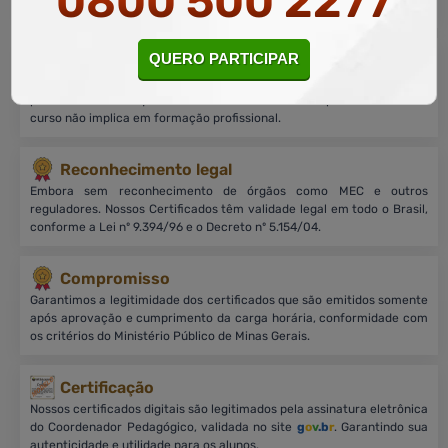
0800 500 2277
milhões de alunos matriculados em todo Brasil.
QUERO PARTICIPAR
Sobre nossos cursos
Cursos on-line, livres e de nível básico, focados no aprimoramento
profissional, sem equivalência a cursos de nível superior. O título do
curso não implica em formação profissional.
Reconhecimento legal
Embora sem reconhecimento de órgãos como MEC e outros
reguladores. Nossos Certificados têm validade legal em todo o Brasil,
conforme a Lei nº 9.394/96 e o Decreto nº 5.154/04.
Compromisso
Garantimos a legitimidade dos certificados que são emitidos somente
após aprovação e cumprimento da carga horária, conformidade com
os critérios do Ministério Público de Minas Gerais.
Certificação
Nossos certificados digitais são legitimados pela assinatura eletrônica
do Coordenador Pedagógico, validada no site
g
o
v
.b
r
. Garantindo sua
autenticidade e utilidade para os alunos.