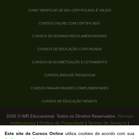
COMO VERIFICAR SE SEU CERTIFICADO É VÁLIDO
CURSOS ONLINE COM CERTIFICADO
CURSOS DE NORMAS REGULAMENTADORAS
CURSOS DE EDUCAÇÃO CONTINUADA
CURSOS DE ALFABETIZAÇÃO E LETRAMENTO
CURSOS ÁREA DE PEDAGOGIA
CURSOS PARA ATIVIDADES COMPLEMENTARES
CURSOS DE EDUCAÇÃO INFANTIL
2026 © WR Educacional. Todos os Direitos Reservados.
Normas
Institucionais
|
Política de Privacidade
|
Termos de Serviços
|
Legislação de Cursos Livres
Este site de Cursos Online
utiliza cookies de acordo com sua