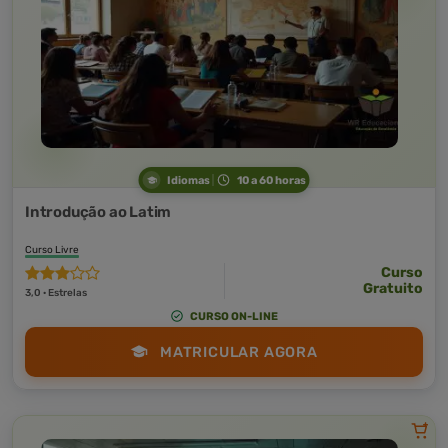
Idiomas
10 a 60 horas
Introdução ao Latim
Curso Livre
Curso
Gratuito
3,0 · Estrelas
CURSO ON-LINE
MATRICULAR AGORA