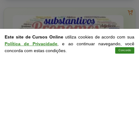
Este site de Cursos Online
utiliza cookies de acordo com sua
Política de Privacidade
, e ao continuar navegando, você
concorda com estas condições.
Concordo
Cursos
Aplicativo
Login
Contato
Idiomas
10 a 60 horas
Básico do Inglês Gramatical
Curso Livre
Curso
Gratuito
3,0 · Estrelas
CURSO ON-LINE