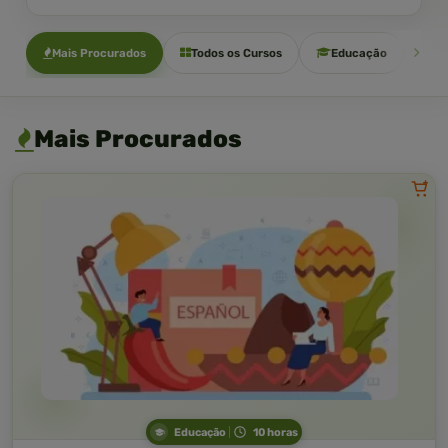
Mais Procurados
Todos os Cursos
Educação
Sa
Mais Procurados
Educação
10 horas