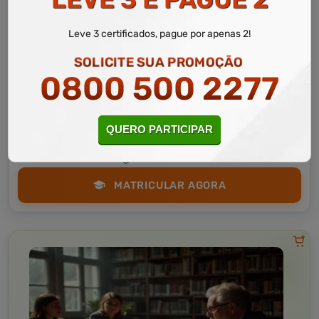
Leve 3 certificados, pague por apenas 2!
SOLICITE SUA PROMOÇÃO
Idiomas
10 a 60 horas
0800 500 2277
Primeiros Passos no Latim
Curso Livre
Curso
QUERO PARTICIPAR
Gratuito
3,0 · Estrelas
CURSO ON-LINE
MATRICULAR AGORA