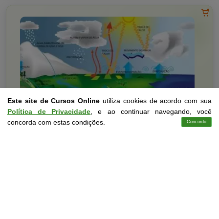
Este site de Cursos Online
utiliza cookies de acordo com sua
Política de Privacidade
, e ao continuar navegando, você
concorda com estas condições.
Concordo
Cursos
Aplicativo
Login
Contato
Engenharia
10 a 40 horas
Curso Básico de Hidrologia
Curso Livre
Curso
Gratuito
3,0 · Estrelas
CURSO ON-LINE
MATRICULAR AGORA