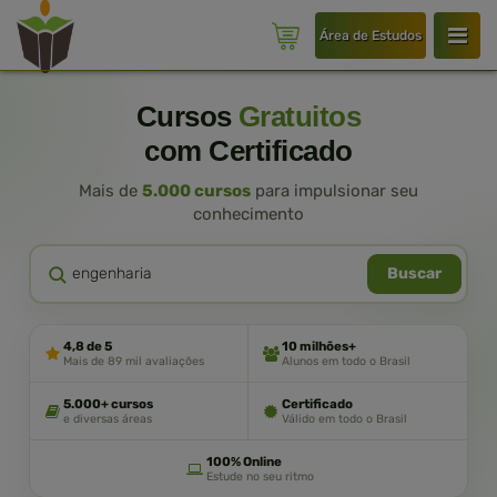
Área de Estudos
Cursos
Gratuitos
com Certificado
Mais de
5.000 cursos
para impulsionar seu
conhecimento
Buscar
4,8 de 5
10 milhões+
Mais de 89 mil avaliações
Alunos em todo o Brasil
5.000+ cursos
Certificado
e diversas áreas
Válido em todo o Brasil
100% Online
Estude no seu ritmo