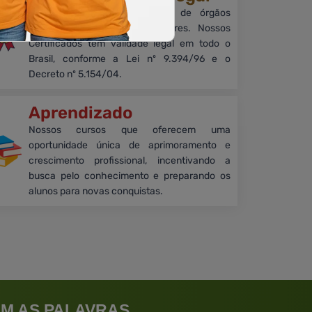
Embora sem reconhecimento de órgãos
como MEC e outros reguladores. Nossos
Certificados têm validade legal em todo o
Brasil, conforme a Lei nº 9.394/96 e o
Decreto nº 5.154/04.
Aprendizado
Nossos cursos que oferecem uma
oportunidade única de aprimoramento e
crescimento profissional, incentivando a
busca pelo conhecimento e preparando os
alunos para novas conquistas.
M AS PALAVRAS