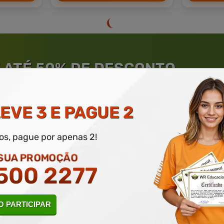
 ATÉ 50% DE DESCONTO
 INFORME SEU E-MAIL, NOME E TELEFONE PARA PARTICIPAR POR
EVE 3 E PAGUE 2
dos, pague por apenas 2!
 SUA PROMOÇÃO
500 2277
rantia de
Educação
de Excelênc
 PARTICIPAR
Sobre nossos cursos