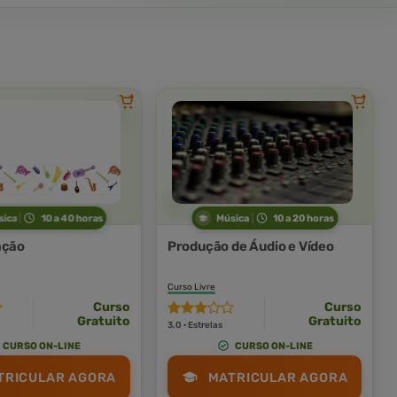
sica
10 a 40 horas
Música
10 a 20 horas
ação
Produção de Áudio e Vídeo
Curso Livre
Curso
Curso
Gratuito
Gratuito
3,0 · Estrelas
CURSO ON-LINE
CURSO ON-LINE
TRICULAR AGORA
MATRICULAR AGORA