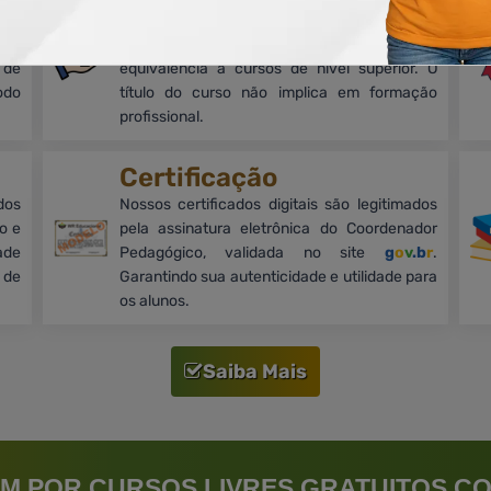
mos
Cursos on-line, livres e de nível básico,
oco
focados no aprimoramento profissional, sem
 de
equivalência a cursos de nível superior. O
odo
título do curso não implica em formação
profissional.
Certificação
dos
Nossos certificados digitais são legitimados
o e
pela assinatura eletrônica do Coordenador
ade
Pedagógico, validada no site
g
o
v
.b
r
.
 de
Garantindo sua autenticidade e utilidade para
os alunos.
Saiba Mais
M POR CURSOS LIVRES GRATUITOS CO