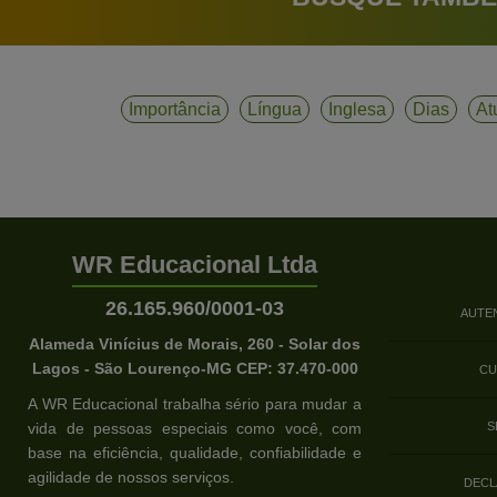
Importância
Língua
Inglesa
Dias
At
WR Educacional Ltda
26.165.960/0001-03
AUTE
Alameda Vinícius de Morais, 260 - Solar dos
Lagos - São Lourenço-MG CEP: 37.470-000
CU
A WR Educacional trabalha sério para mudar a
vida de pessoas especiais como você, com
S
base na eficiência, qualidade, confiabilidade e
agilidade de nossos serviços.
DECL