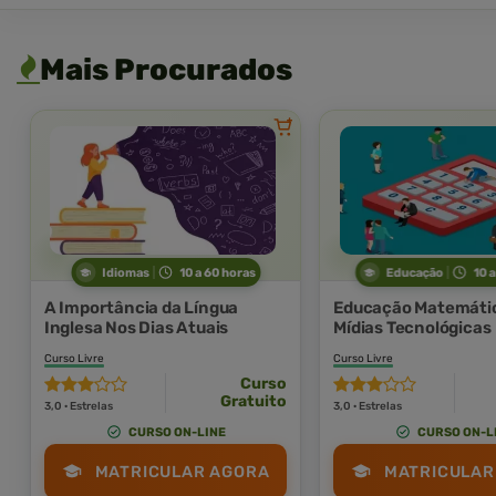
Mais Procurados
Idiomas
10 a 60 horas
Educação
10 
A Importância da Língua
Educação Matemáti
Inglesa Nos Dias Atuais
Mídias Tecnológicas
Curso Livre
Curso Livre
Curso
Gratuito
3,0 · Estrelas
3,0 · Estrelas
CURSO ON-LINE
CURSO ON-L
MATRICULAR AGORA
MATRICULAR