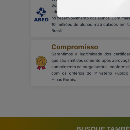
Somos associados à ABED e promove
educação a distância com qualidade e f
no desenvolvimento dos alunos. Com mais
10 milhões de alunos matriculados em t
Brasil.
Compromisso
Garantimos a legitimidade dos certifica
que são emitidos somente após aprovaçã
cumprimento da carga horária, conformid
com os critérios do Ministério Público
Minas Gerais.
BUSQUE TAMBÉ