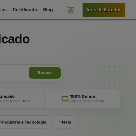
ias
Certificado
Blog
Área de Estudos
icado
Buscar
tificado
100% Online
do em todo o Brasil
Estude no seu ritmo
Indústria e Tecnologia
Mais