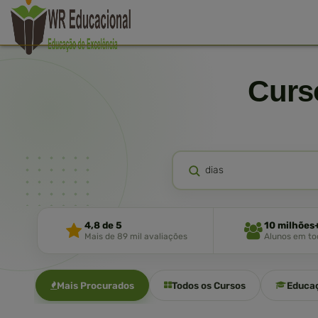
Cur
4,8 de 5
10 milhões
Mais de 89 mil avaliações
Alunos em tod
Mais Procurados
Todos os Cursos
Educa