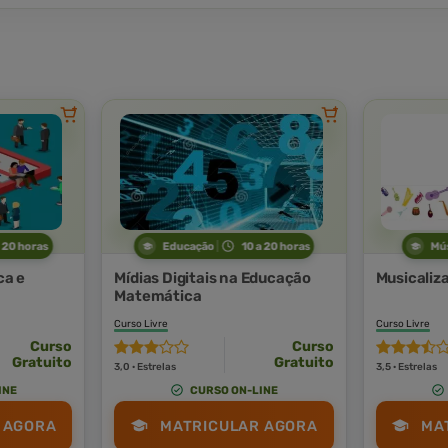
a 20 horas
Educação
10 a 20 horas
Mú
ca e
Mídias Digitais na Educação
Musicaliz
Matemática
Curso Livre
Curso Livre
Curso
Curso
Gratuito
Gratuito
3,0 · Estrelas
3,5 · Estrelas
INE
CURSO ON-LINE
 AGORA
MATRICULAR AGORA
MA