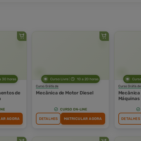
a 30 horas
Curso Livre
10 a 20 horas
Curso
Curso Grátis de
Curso Grátis de
entos de
Mecânica de Motor Diesel
Mecânica
a
Máquinas 
INE
CURSO ON-LINE
LAR AGORA
DETALHES
MATRICULAR AGORA
DETALHES