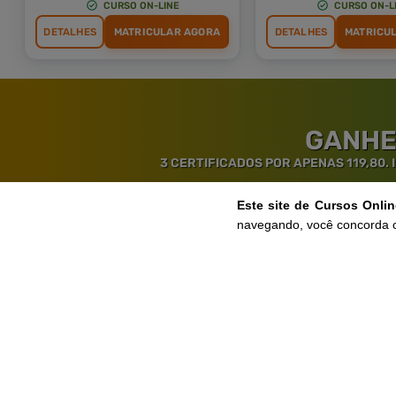
CURSO ON-LINE
CURSO ON-L
DETALHES
MATRICULAR AGORA
DETALHES
MATRICU
GANHE
3 CERTIFICADOS POR APENAS 119,80.
Este site de Cursos Onli
navegando, você concorda 
Ga