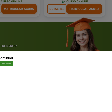
CURSO ON-LINE
CURSO ON-LINE
MATRICULAR AGORA
DETALHES
MATRICULAR AGORA
 WHATSAPP
continuar
Solicite um WhatsApp
Concordo
ia.