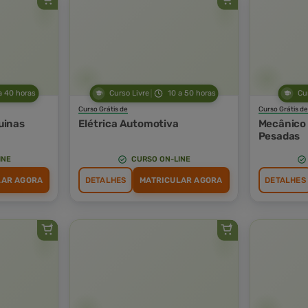
a 40 horas
Curso Livre
10 a 50 horas
Cu
Curso Grátis de
Curso Grátis de
uinas
Elétrica Automotiva
Mecânico
Pesadas
INE
CURSO ON-LINE
LAR AGORA
DETALHES
MATRICULAR AGORA
DETALHES