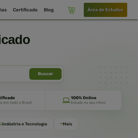
ias
Certificado
Blog
Área de Estudos
icado
Buscar
tificado
100% Online
do em todo o Brasil
Estude no seu ritmo
Indústria e Tecnologia
Mais