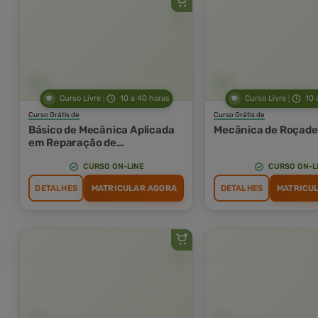
Curso Livre
10 a 40 horas
Curso Livre
10 
Curso Grátis de
Curso Grátis de
Básico de Mecânica Aplicada
Mecânica de Roçade
em Reparação de
Motocicletas
CURSO ON-LINE
CURSO ON-L
DETALHES
MATRICULAR AGORA
DETALHES
MATRICU