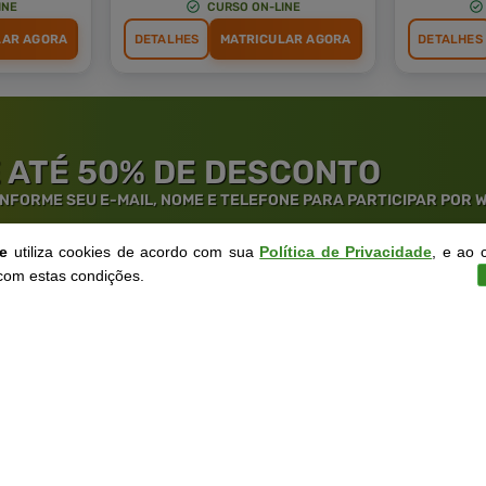
INE
CURSO ON-LINE
LAR AGORA
DETALHES
MATRICULAR AGORA
DETALHES
 ATÉ 50% DE DESCONTO
 INFORME SEU E-MAIL, NOME E TELEFONE PARA PARTICIPAR POR
ne
utiliza cookies de acordo com sua
Política de Privacidade
, e ao 
com estas condições.
rantia de
Educação
de Excelênc