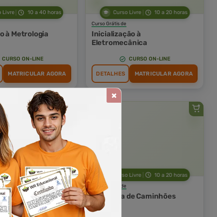
 Livre
10 a 40 horas
Curso Livre
10 a 20 horas
Curso Grátis de
o à Metrologia
Inicialização à
Eletromecânica
CURSO ON-LINE
CURSO ON-LINE
MATRICULAR AGORA
DETALHES
MATRICULAR AGORA
 Livre
10 a 60 horas
Curso Livre
10 a 20 horas
Curso Grátis de
sicas sobre
Mecânica de Caminhões
 e Manutenção