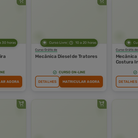
a 30 horas
Curso Livre
10 a 20 horas
Cu
Curso Grátis de
Curso Grátis de
ira
Mecânica Diesel de Tratores
Mecânica 
Costura I
INE
CURSO ON-LINE
LAR AGORA
DETALHES
MATRICULAR AGORA
DETALHES