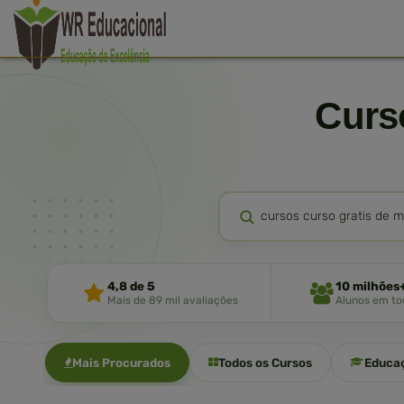
Cur
4,8 de 5
10 milhões
Mais de 89 mil avaliações
Alunos em tod
Mais Procurados
Todos os Cursos
Educa