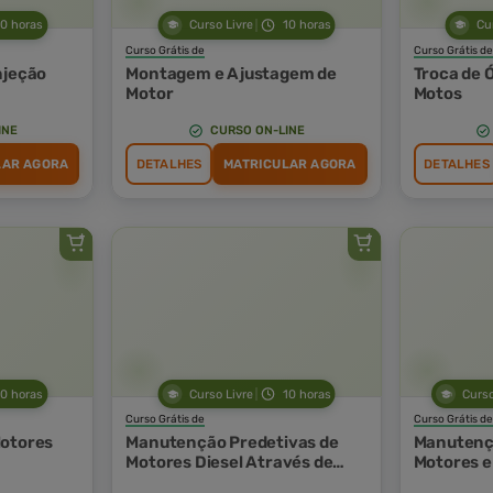
10 horas
Curso Livre
10 horas
Cu
Curso Grátis de
Curso Grátis de
njeção
Montagem e Ajustagem de
Troca de 
Motor
Motos
INE
CURSO ON-LINE
LAR AGORA
DETALHES
MATRICULAR AGORA
DETALHES
10 horas
Curso Livre
10 horas
Curso
Curso Grátis de
Curso Grátis de
Motores
Manutenção Predetivas de
Manutenç
Motores Diesel Através de
Motores 
Parâmetros Operacionais