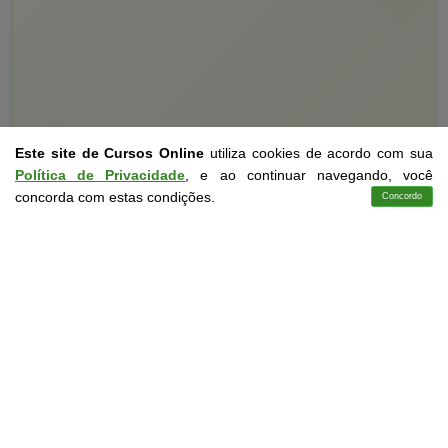
Este site de Cursos Online
utiliza cookies de acordo com sua
Política de Privacidade
, e ao continuar navegando, você
Curso Livre
10 a 60 horas
concorda com estas condições.
Concordo
Cursos
Aplicativo
Login
Contato
Curso Grátis de
Educação Especial
CURSO ON-LINE
DETALHES
MATRICULAR AGORA