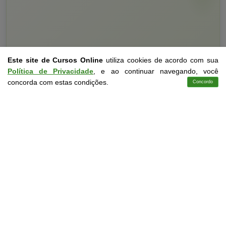
Este site de Cursos Online
utiliza cookies de acordo com sua
Política de Privacidade
, e ao continuar navegando, você
concorda com estas condições.
Concordo
Cursos
Aplicativo
Login
Contato
Curso Livre
10 a 40 horas
Curso Grátis de
Noções Básicas em Auxiliar de Saúde
CURSO ON-LINE
DETALHES
MATRICULAR AGORA