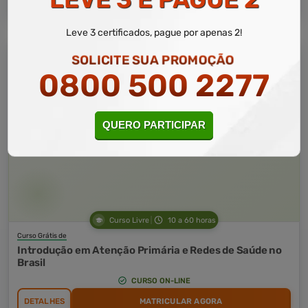
Leve 3 certificados, pague por apenas 2!
SOLICITE SUA PROMOÇÃO
0800 500 2277
QUERO PARTICIPAR
Curso Livre
10 a 60 horas
Curso Grátis de
Introdução em Atenção Primária e Redes de Saúde no
Brasil
CURSO ON-LINE
DETALHES
MATRICULAR AGORA