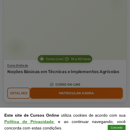
Curso Livre
10 a 40 horas
Curso Grátis de
Noções Básicas em Técnicas e Implementos Agrícolas
CURSO ON-LINE
DETALHES
MATRICULAR AGORA
Este site de Cursos Online
utiliza cookies de acordo com sua
Política de Privacidade
, e ao continuar navegando, você
concorda com estas condições.
Concordo
Cursos
Aplicativo
Login