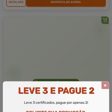
DETALHES
MATRICULAR AGORA
Curso Livre
10 a 60 horas
LEVE 3 E PAGUE 2
Curso Grátis de
Projetos Sustentáveis para Arquitetura e Design
Leve 3 certificados, pague por apenas 2!
CURSO ON-LINE
DETALHES
MATRICULAR AGORA