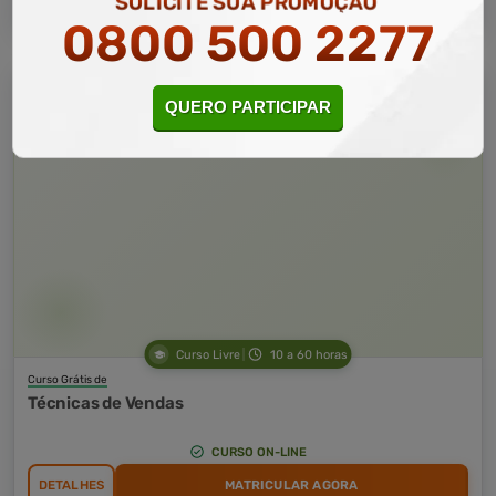
SOLICITE SUA PROMOÇÃO
0800 500 2277
QUERO PARTICIPAR
Curso Livre
10 a 60 horas
Curso Grátis de
Técnicas de Vendas
CURSO ON-LINE
DETALHES
MATRICULAR AGORA