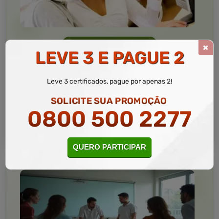
Informática
10 a 60 horas
LEVE 3 E PAGUE 2
Informática Avançada
Curso Livre
Leve 3 certificados, pague por apenas 2!
Curso
Gratuito
SOLICITE SUA PROMOÇÃO
4,5 · Estrelas
0800 500 2277
CURSO ON-LINE
MATRICULAR AGORA
QUERO PARTICIPAR