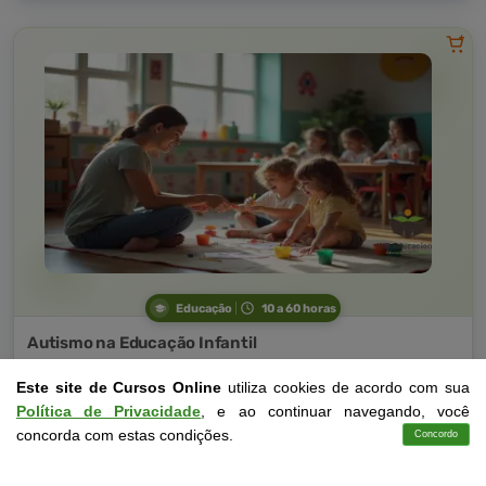
Educação
10 a 60 horas
Autismo na Educação Infantil
Curso Livre
Este site de Cursos Online
utiliza cookies de acordo com sua
Curso
Política de Privacidade
, e ao continuar navegando, você
Gratuito
4,0 · Estrelas
concorda com estas condições.
Concordo
Cursos
Aplicativo
Login
Contato
CURSO ON-LINE