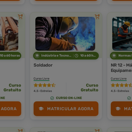
10 a 60 horas
Indústria e Tecnologia
10 a 60 horas
Soldador
NR 12 - M
Equipame
Curso Livre
Curso Livre
Curso
Curso
Gratuito
Gratuito
4,5 · Estrelas
4,5 · Estrelas
INE
CURSO ON-LINE
 AGORA
MATRICULAR AGORA
MA