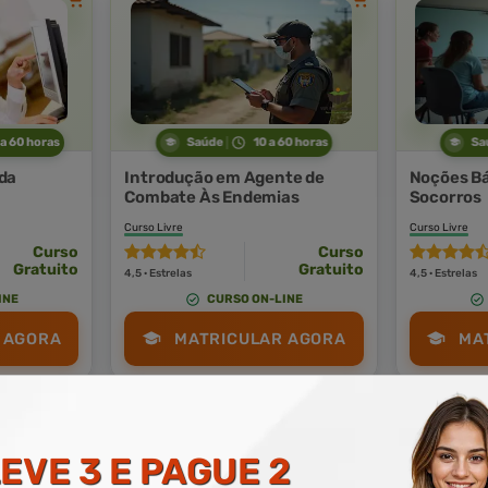
 a 60 horas
Saúde
10 a 60 horas
Sa
da
Introdução em Agente de
Noções Bá
Combate Às Endemias
Socorros
Curso Livre
Curso Livre
Curso
Curso
Gratuito
Gratuito
4,5 · Estrelas
4,5 · Estrelas
INE
CURSO ON-LINE
 AGORA
MATRICULAR AGORA
MA
EVE 3 E PAGUE 2