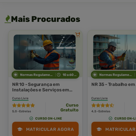
Mais Procurados
Normas Regulamentadoras
10 a 60 horas
Normas Regulamentadoras
NR 10 - Segurança em
NR 35 - Trabalho em
Instalações e Serviços em
Eletricidade
Curso Livre
Curso Livre
Curso
Gratuito
5,0 · Estrelas
4,5 · Estrelas
CURSO ON-LINE
CURSO ON-L
MATRICULAR AGORA
MATRICULAR