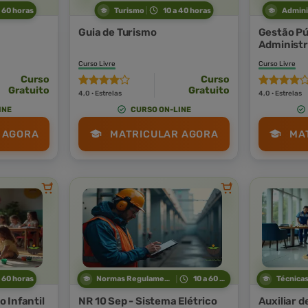
a 60 horas
Turismo
10 a 40 horas
Admini
Guia de Turismo
Gestão Púb
Administr
Curso Livre
Curso Livre
Curso
Curso
Gratuito
Gratuito
4,0 · Estrelas
4,0 · Estrelas
INE
CURSO ON-LINE
 AGORA
MATRICULAR AGORA
MA
a 60 horas
Normas Regulamentadoras
10 a 60 horas
 Infantil
NR 10 Sep - Sistema Elétrico
Auxiliar d