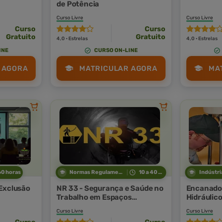
de Potência
Curso Livre
Curso Livre
Curso
Curso
Gratuito
Gratuito
4,0 · Estrelas
4,0 · Estrelas
INE
CURSO ON-LINE
 AGORA
MATRICULAR AGORA
MA
60 horas
Normas Regulamentadoras
10 a 40 horas
Exclusão
NR 33 - Segurança e Saúde no
Encanado
Trabalho em Espaços
Hidráulic
Confinados
Curso Livre
Curso Livre