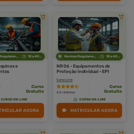
Normas Regulamentadoras
10 a 40 horas
Normas Regulamentadoras
10 a 40 horas
áquinas e
NR 06 - Equipamentos de
ntos
Proteção Individual - EPI
Curso Livre
Curso
Curso
Gratuito
Gratuito
4,5 · Estrelas
CURSO ON-LINE
CURSO ON-LINE
TRICULAR AGORA
MATRICULAR AGORA