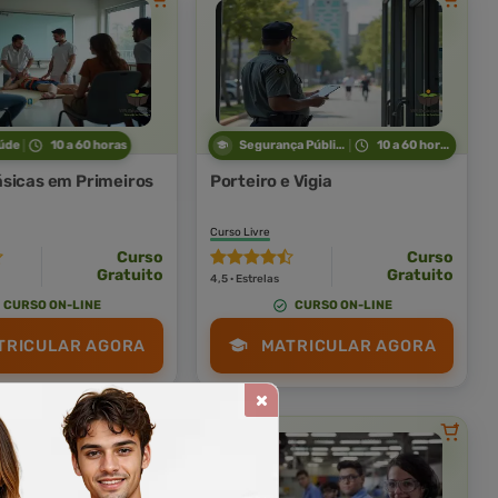
úde
10 a 60 horas
Segurança Pública
10 a 60 horas
sicas em Primeiros
Porteiro e Vigia
Curso Livre
Curso
Curso
Gratuito
Gratuito
4,5 · Estrelas
CURSO ON-LINE
CURSO ON-LINE
TRICULAR AGORA
MATRICULAR AGORA