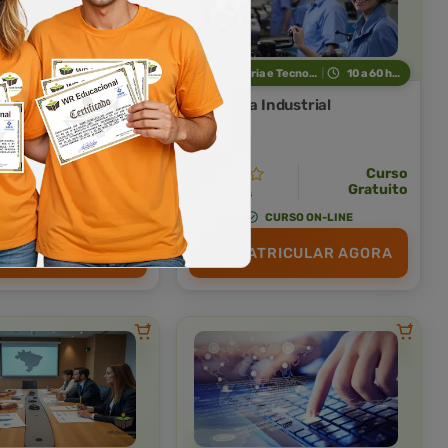
Técnicas Profissionais
10 a 60 horas
Indústria e Tecnologia
10 a 60 horas
icas de Manipulação
Mecânica Industrial
tos
Curso Livre
Curso
Curso
Gratuito
Gratuito
4,0 · Estrelas
CURSO ON-LINE
CURSO ON-LINE
TRICULAR AGORA
MATRICULAR AGORA