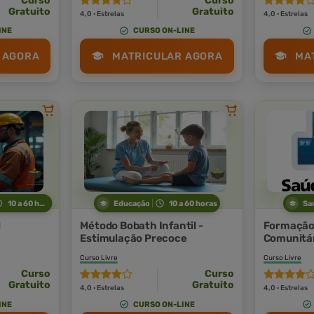
Curso
Curso
Gratuito
Gratuito
4,0 · Estrelas
4,0 · Estrelas
INE
CURSO ON-LINE
 AGORA
MATRICULAR AGORA
MA
10 a 60 horas
Educação
10 a 60 horas
Sa
l
Método Bobath Infantil -
Formação 
Estimulação Precoce
Comunitár
Curso Livre
Curso Livre
Curso
Curso
Gratuito
Gratuito
4,0 · Estrelas
4,0 · Estrelas
INE
CURSO ON-LINE