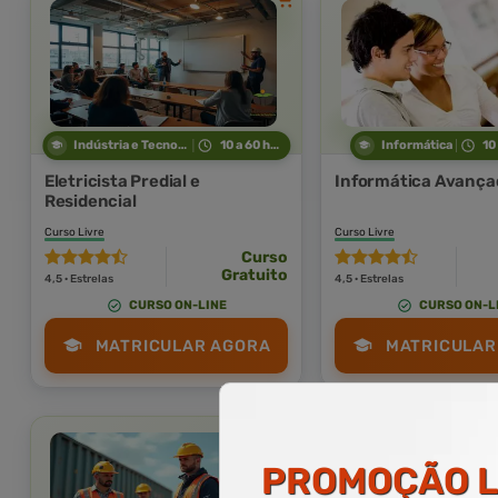
Indústria e Tecnologia
10 a 60 horas
Informática
10
Eletricista Predial e
Informática Avança
Residencial
Curso Livre
Curso Livre
Curso
Gratuito
4,5 · Estrelas
4,5 · Estrelas
CURSO ON-LINE
CURSO ON-L
MATRICULAR AGORA
MATRICULAR
PROMOÇÃO
L