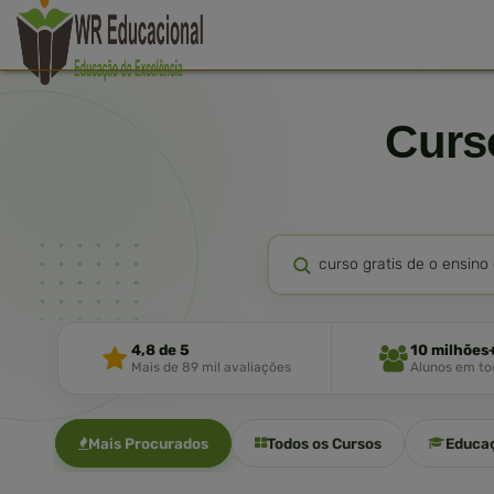
Cur
4,8 de 5
10 milhões
Mais de 89 mil avaliações
Alunos em tod
Mais Procurados
Todos os Cursos
Educa