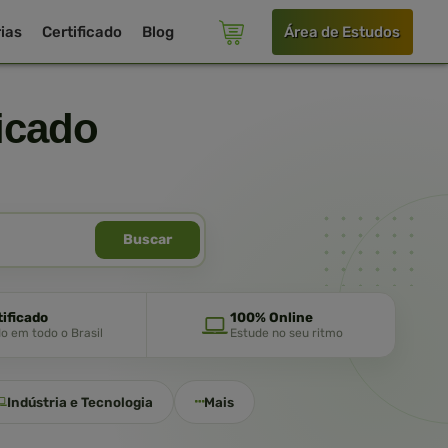
ias
Certificado
Blog
Área de Estudos
icado
Buscar
tificado
100% Online
do em todo o Brasil
Estude no seu ritmo
Indústria e Tecnologia
Mais