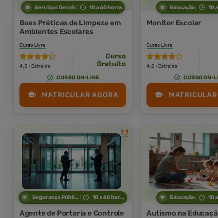
Serviços Gerais
10 a 60 horas
Educação
10 
Boas Práticas de Limpeza em
Monitor Escolar
Ambientes Escolares
Curso Livre
Curso Livre
Curso
Gratuito
4,0 · Estrelas
4,0 · Estrelas
CURSO ON-LINE
CURSO ON-L
MATRICULAR AGORA
MATRICULAR
Segurança Pública
10 a 60 horas
Educação
10 
Agente de Portaria e Controle
Autismo na Educação