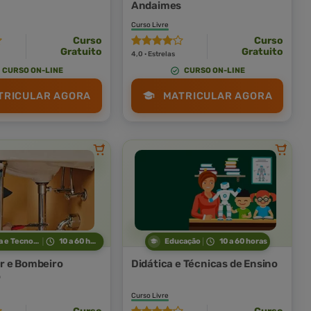
Andaimes
Curso Livre
Curso
Curso
Gratuito
Gratuito
4,0 · Estrelas
CURSO ON-LINE
CURSO ON-LINE
TRICULAR AGORA
MATRICULAR AGORA
Indústria e Tecnologia
10 a 60 horas
Educação
10 a 60 horas
r e Bombeiro
Didática e Técnicas de Ensino
o
Curso Livre