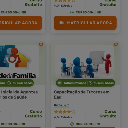
Curso
Curso
Gratuito
Gratuito
4,0 · Estrelas
CURSO ON-LINE
CURSO ON-LINE
TRICULAR AGORA
MATRICULAR AGORA
úde
10 a 60 horas
Administração
10 a 20 horas
Inicial de Agentes
Capacitação de Tutores em
ios de Saúde
Ead
Curso Livre
Curso
Curso
Gratuito
Gratuito
4,0 · Estrelas
CURSO ON-LINE
CURSO ON-LINE