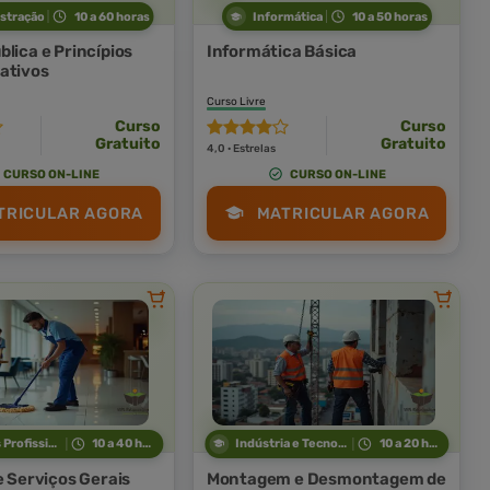
stração
10 a 60 horas
Informática
10 a 50 horas
lica e Princípios
Informática Básica
ativos
Curso Livre
Curso
Curso
Gratuito
Gratuito
4,0 · Estrelas
CURSO ON-LINE
CURSO ON-LINE
TRICULAR AGORA
MATRICULAR AGORA
Técnicas Profissionais
10 a 40 horas
Indústria e Tecnologia
10 a 20 horas
e Serviços Gerais
Montagem e Desmontagem de