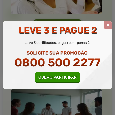
Informática
10 a 60 horas
LEVE 3 E PAGUE 2
Informática Avançada
Curso Livre
Leve 3 certificados, pague por apenas 2!
Curso
Gratuito
SOLICITE SUA PROMOÇÃO
4,5 · Estrelas
0800 500 2277
CURSO ON-LINE
MATRICULAR AGORA
QUERO PARTICIPAR