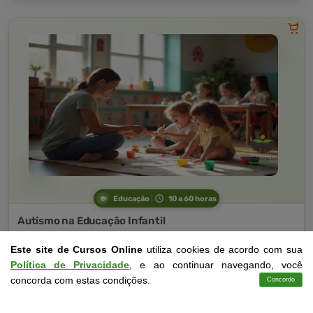
Educação
10 a 60 horas
Autismo na Educação Infantil
Curso Livre
Este site de Cursos Online
utiliza cookies de acordo com sua
Curso
Política de Privacidade
, e ao continuar navegando, você
Gratuito
4,0 · Estrelas
concorda com estas condições.
Concordo
Cursos
Aplicativo
Login
Contato
CURSO ON-LINE