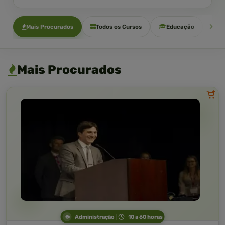
Mais Procurados
Todos os Cursos
Educação
Sa
Mais Procurados
Administração
10 a 60 horas