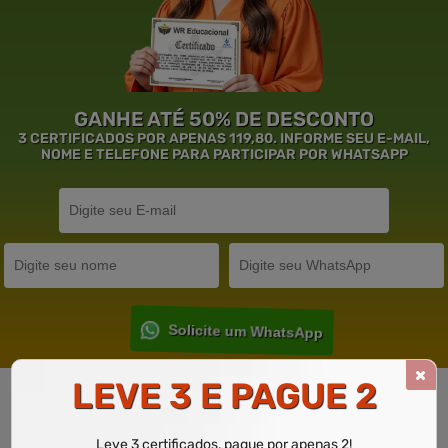
GANHE ATÉ 50% DE DESCONTO
3 CERTIFICADOS POR APENAS 119,80. INFORME SEU E-MAIL,
NOME E TELEFONE PARA PARTICIPAR POR WHATSAPP
Solicite um WhatsApp
LEVE 3 E PAGUE 2
Garantia de
Educação
de Excelência.
Leve 3 certificados, pague por apenas 2!