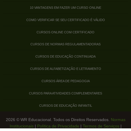
10 VANTAGENS EM FAZER UM CURSO ONLINE
COMO VERIFICAR SE SEU CERTIFICADO É VÁLIDO
CURSOS ONLINE COM CERTIFICADO
CURSOS DE NORMAS REGULAMENTADORAS
CURSOS DE EDUCAÇÃO CONTINUADA
CURSOS DE ALFABETIZAÇÃO E LETRAMENTO
CURSOS ÁREA DE PEDAGOGIA
CURSOS PARA ATIVIDADES COMPLEMENTARES
CURSOS DE EDUCAÇÃO INFANTIL
2026 © WR Educacional. Todos os Direitos Reservados.
Normas
Institucionais
|
Política de Privacidade
|
Termos de Serviços
|