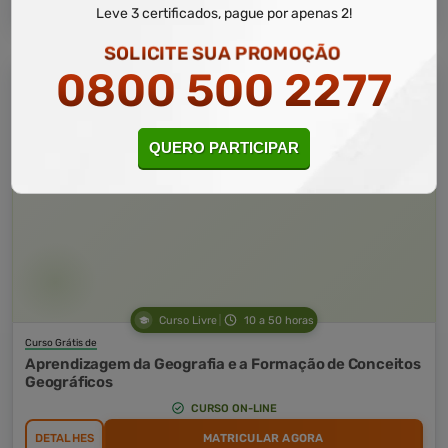
Leve 3 certificados, pague por apenas 2!
SOLICITE SUA PROMOÇÃO
0800 500 2277
QUERO PARTICIPAR
Curso Livre
10 a 50 horas
Curso Grátis de
Aprendizagem da Geografia e a Formação de Conceitos
Geográficos
CURSO ON-LINE
DETALHES
MATRICULAR AGORA