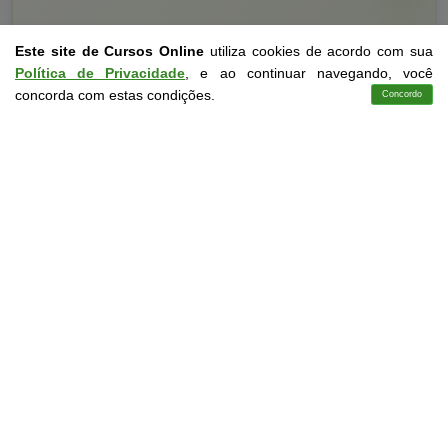
Este site de Cursos Online
utiliza cookies de acordo com sua
Política de Privacidade
, e ao continuar navegando, você
concorda com estas condições.
Concordo
Cursos
Aplicativo
Login
Contato
Curso Livre
10 a 60 horas
Curso Grátis de
Básico em Design Gráfico
CURSO ON-LINE
DETALHES
MATRICULAR AGORA