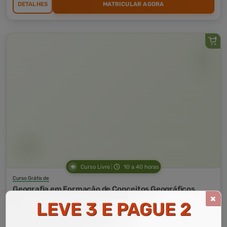
DETALHES
MATRICULAR AGORA
Curso Livre
10 a 40 horas
Curso Grátis de
Geografia em Formação de Conceitos Geográficos
LEVE 3 E PAGUE 2
CURSO ON-LINE
DETALHES
MATRICULAR AGORA