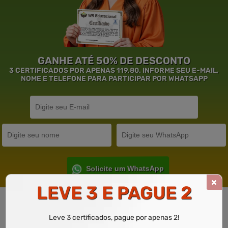
GANHE ATÉ 50% DE DESCONTO
3 CERTIFICADOS POR APENAS 119,80. INFORME SEU E-MAIL,
NOME E TELEFONE PARA PARTICIPAR POR WHATSAPP
Solicite um WhatsApp
LEVE 3 E PAGUE 2
Garantia de
Educação
de Excelência.
Leve 3 certificados, pague por apenas 2!