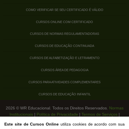
COMO VERIFICAR SE SEU CERTIFICADO É VÁLIDO
CURSOS ONLINE COM CERTIFICADO
CURSOS DE NORMAS REGULAMENTADORAS
CURSOS DE EDUCAÇÃO CONTINUADA
CURSOS DE ALFABETIZAÇÃO E LETRAMENTO
CURSOS ÁREA DE PEDAGOGIA
CURSOS PARA ATIVIDADES COMPLEMENTARES
CURSOS DE EDUCAÇÃO INFANTIL
2026 © WR Educacional. Todos os Direitos Reservados.
Normas
Institucionais
|
Política de Privacidade
|
Termos de Serviços
|
Legislação de Cursos Livres
Este site de Cursos Online
utiliza cookies de acordo com sua