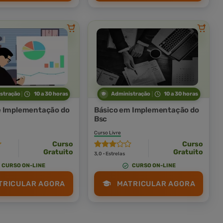
stração
10 a 30 horas
Administração
10 a 30 horas
e Implementação do
Básico em Implementação do
Bsc
Curso Livre
Curso
Curso
Gratuito
Gratuito
3,0 · Estrelas
CURSO ON-LINE
CURSO ON-LINE
TRICULAR AGORA
MATRICULAR AGORA