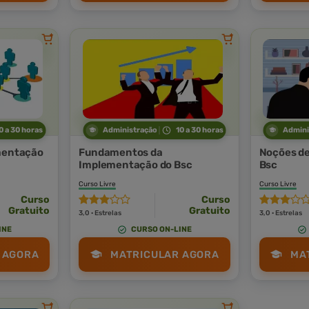
0 a 30 horas
Administração
10 a 30 horas
Admini
ementação
Fundamentos da
Noções d
Implementação do Bsc
Bsc
Curso Livre
Curso Livre
Curso
Curso
Gratuito
Gratuito
3,0 · Estrelas
3,0 · Estrelas
INE
CURSO ON-LINE
 AGORA
MATRICULAR AGORA
MA