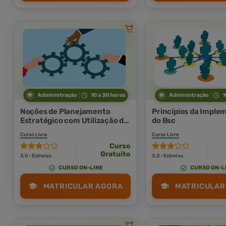
Administração
10 a 30 horas
Administração
1
Noções de Planejamento
Princípios da Impl
Estratégico com Utilização do
do Bsc
Bsc
Curso Livre
Curso Livre
Curso
Gratuito
3,0 · Estrelas
3,0 · Estrelas
CURSO ON-LINE
CURSO ON-L
MATRICULAR AGORA
MATRICULAR