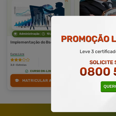
Administração
10 a 30 horas
Administração
1
PROMOÇÃO
L
Implementação do Bsc
Introdução à Imple
do Bsc
Leve 3 certifica
Curso Livre
Curso Livre
Curso
SOLICITE
Gratuito
3,0 · Estrelas
3,0 · Estrelas
0800 
CURSO ON-LINE
CURSO ON-L
MATRICULAR AGORA
MATRICULAR
QUERO