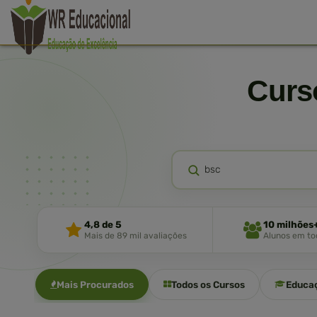
Cur
4,8 de 5
10 milhões
Mais de 89 mil avaliações
Alunos em tod
Mais Procurados
Todos os Cursos
Educa