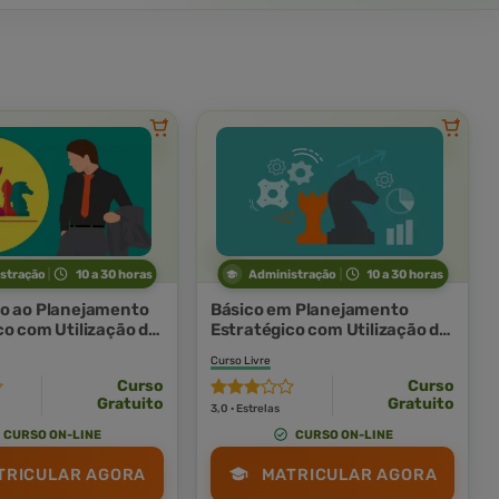
stração
10 a 30 horas
Administração
10 a 30 horas
o ao Planejamento
Básico em Planejamento
co com Utilização do
Estratégico com Utilização do
Bsc
Curso Livre
Curso
Curso
Gratuito
Gratuito
3,0 · Estrelas
CURSO ON-LINE
CURSO ON-LINE
TRICULAR AGORA
MATRICULAR AGORA