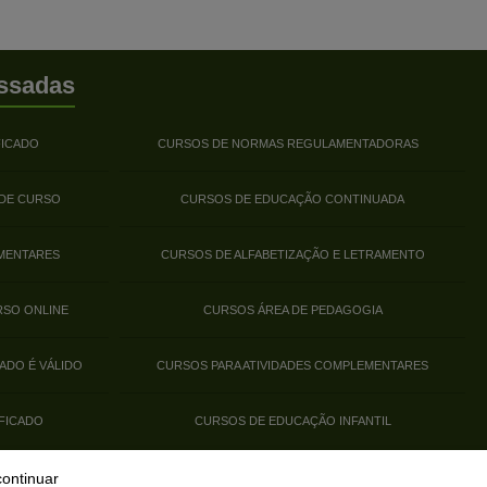
ssadas
FICADO
CURSOS DE NORMAS REGULAMENTADORAS
 DE CURSO
CURSOS DE EDUCAÇÃO CONTINUADA
MENTARES
CURSOS DE ALFABETIZAÇÃO E LETRAMENTO
RSO ONLINE
CURSOS ÁREA DE PEDAGOGIA
ADO É VÁLIDO
CURSOS PARA ATIVIDADES COMPLEMENTARES
FICADO
CURSOS DE EDUCAÇÃO INFANTIL
continuar