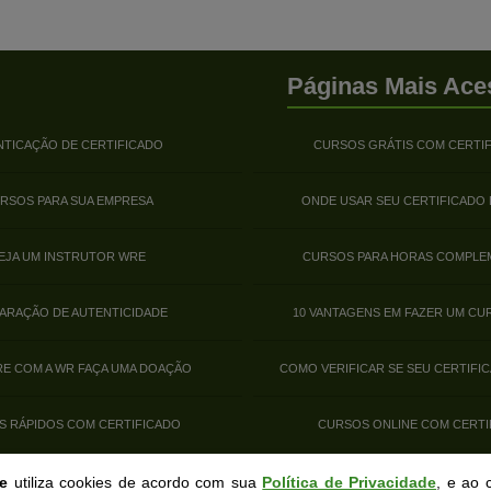
Páginas Mais Ace
NTICAÇÃO DE CERTIFICADO
CURSOS GRÁTIS COM CERTI
RSOS PARA SUA EMPRESA
ONDE USAR SEU CERTIFICADO
EJA UM INSTRUTOR WRE
CURSOS PARA HORAS COMPLE
ARAÇÃO DE AUTENTICIDADE
10 VANTAGENS EM FAZER UM CU
E COM A WR FAÇA UMA DOAÇÃO
COMO VERIFICAR SE SEU CERTIFIC
S RÁPIDOS COM CERTIFICADO
CURSOS ONLINE COM CERTI
ne
utiliza cookies de acordo com sua
Política de Privacidade
, e ao 