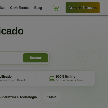
ias
Certificado
Blog
Área de Estudos
icado
Buscar
tificado
100% Online
do em todo o Brasil
Estude no seu ritmo
Indústria e Tecnologia
Mais