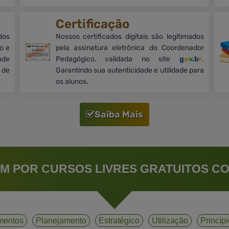
Certificação
dos
Nossos certificados digitais são legitimados
o e
pela assinatura eletrônica do Coordenador
ade
Pedagógico, validada no site
g
o
v
.b
r
.
 de
Garantindo sua autenticidade e utilidade para
os alunos.
Saiba Mais
M POR CURSOS LIVRES GRATUITOS CO
mentos
Planejamento
Estratégico
Utilização
Princíp