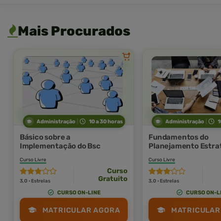
Mais Procurados
Administração
10 a 30 horas
Administração
1
Básico sobre a
Fundamentos do
Implementação do Bsc
Planejamento Estra
com Utilização do B
Curso Livre
Curso Livre
Curso
Gratuito
3,0 · Estrelas
3,0 · Estrelas
CURSO ON-LINE
CURSO ON-L
MATRICULAR AGORA
MATRICULAR