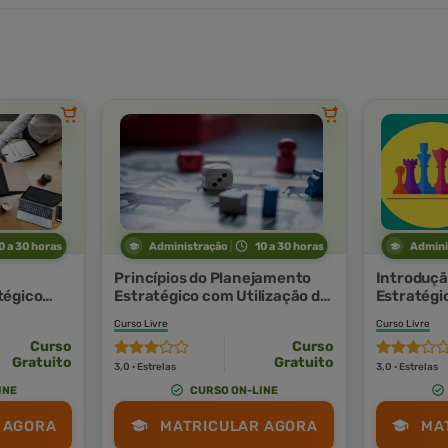
0 a 30 horas
Administração
10 a 30 horas
Admini
Princípios do Planejamento
Introduçã
tégico
Estratégico com Utilização do
Estratégi
sc
Bsc
Bsc
Curso Livre
Curso Livre
Curso
Curso
Gratuito
Gratuito
3,0 · Estrelas
3,0 · Estrelas
INE
CURSO ON-LINE
 AGORA
MATRICULAR AGORA
MA