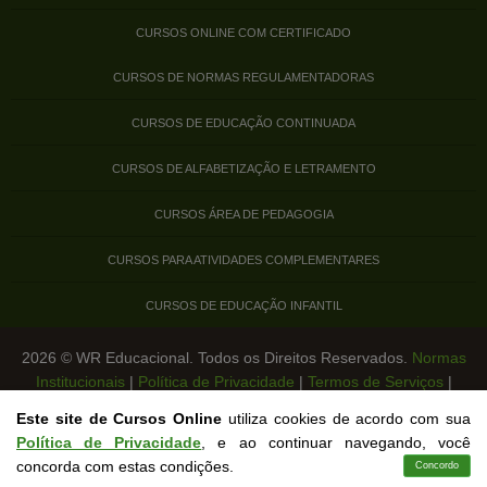
CURSOS ONLINE COM CERTIFICADO
CURSOS DE NORMAS REGULAMENTADORAS
CURSOS DE EDUCAÇÃO CONTINUADA
CURSOS DE ALFABETIZAÇÃO E LETRAMENTO
CURSOS ÁREA DE PEDAGOGIA
CURSOS PARA ATIVIDADES COMPLEMENTARES
CURSOS DE EDUCAÇÃO INFANTIL
2026 © WR Educacional. Todos os Direitos Reservados.
Normas
Institucionais
|
Política de Privacidade
|
Termos de Serviços
|
Legislação de Cursos Livres
Este site de Cursos Online
utiliza cookies de acordo com sua
Política de Privacidade
, e ao continuar navegando, você
concorda com estas condições.
Concordo
Cursos
Aplicativo
Login
Contato