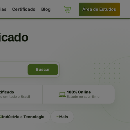
ias
Certificado
Blog
Área de Estudos
icado
Buscar
tificado
100% Online
do em todo o Brasil
Estude no seu ritmo
Indústria e Tecnologia
Mais