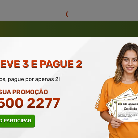
 ATÉ 50% DE DESCONTO
 INFORME SEU E-MAIL, NOME E TELEFONE PARA PARTICIPAR POR
EVE 3 E PAGUE 2
dos, pague por apenas 2!
 SUA PROMOÇÃO
500 2277
rantia de
Educação
de Excelênc
 PARTICIPAR
Sobre nossos cursos