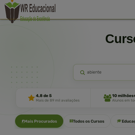
Cur
4,8 de 5
10 milhões
Mais de 89 mil avaliações
Alunos em tod
Mais Procurados
Todos os Cursos
Educa