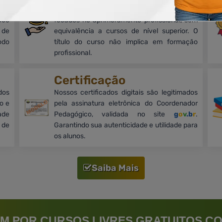
mos
Cursos on-line, livres e de nível básico,
oco
focados no aprimoramento profissional, sem
 de
equivalência a cursos de nível superior. O
odo
título do curso não implica em formação
profissional.
Certificação
dos
Nossos certificados digitais são legitimados
o e
pela assinatura eletrônica do Coordenador
ade
Pedagógico, validada no site
g
o
v
.b
r
.
 de
Garantindo sua autenticidade e utilidade para
os alunos.
Saiba Mais
M POR CURSOS LIVRES GRATUITOS CO