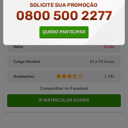
SOLICITE SUA PROMOÇÃO
0800 500 2277
Área Relacionada
Saúde
QUERO PARTICIPAR
Alunos Matriculados
2.239
Valor
Grátis
Carga Horária
10 a 50 horas
Avaliações
1.791
Compartilhar no Facebook
MATRICULAR AGORA