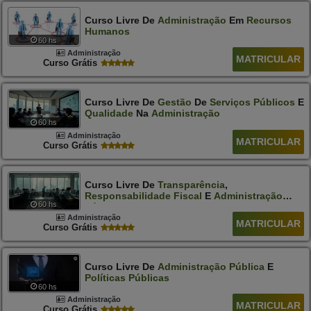
Curso Livre De
Administração
Em
Recursos
Humanos
60 hs
Administração
MATRICULAR
Curso Grátis
Curso Livre De
Gestão
De
Serviços
Públicos
E
Qualidade
Na
Administração
60 hs
Administração
MATRICULAR
Curso Grátis
Curso Livre De
Transparência
,
Responsabilidade
Fiscal
E
Administração
60 hs
Pública
Administração
MATRICULAR
Curso Grátis
Curso Livre De
Administração
Pública
E
Políticas
Públicas
60 hs
Administração
MATRICULAR
Curso Grátis