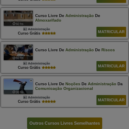
Curso Livre De
Administração
De
Almoxarifado
60 hs
Administração
MATRICULAR
Curso Grátis
Curso Livre De
Administração
De
Riscos
60 hs
Administração
MATRICULAR
Curso Grátis
Curso Livre De
Noções
De
Administração
Da
Comunicação
Organizacional
30 hs
Administração
MATRICULAR
Curso Grátis
Outros Cursos Livres Semelhantes